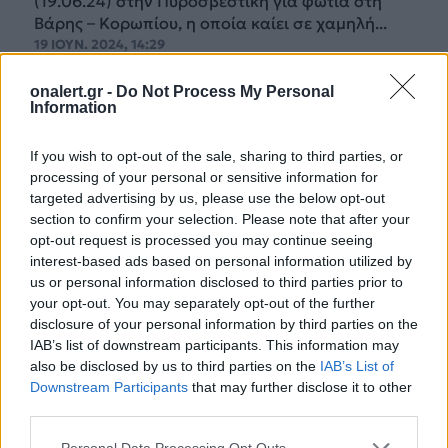
(19.06.24) στην Πυροσβεστική για φωτιά στη
Βάρης – Κορωπίου, η οποία καίει σε χαμηλή...
19 ΙΟΥΝ. 2024, 14:29
onalert.gr -
Do Not Process My Personal
Information
If you wish to opt-out of the sale, sharing to third parties, or
processing of your personal or sensitive information for
targeted advertising by us, please use the below opt-out
section to confirm your selection. Please note that after your
opt-out request is processed you may continue seeing
interest-based ads based on personal information utilized by
us or personal information disclosed to third parties prior to
your opt-out. You may separately opt-out of the further
disclosure of your personal information by third parties on the
IAB’s list of downstream participants. This information may
also be disclosed by us to third parties on the
IAB’s List of
Downstream Participants
that may further disclose it to other
Μήνυμα του 112 στους κατοίκους της
third parties.
Αττικής: «Αποφύγετε κάθε άσκοπη
Personal Data Processing Opt Outs