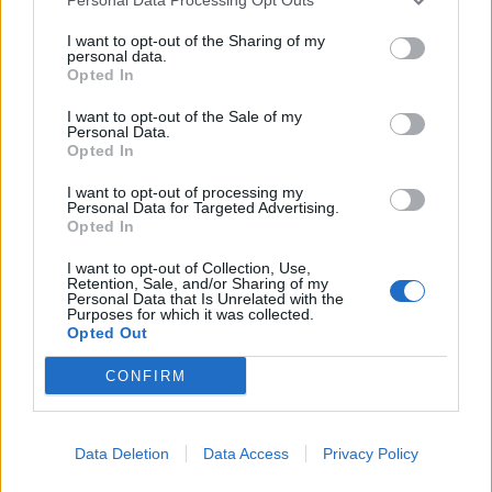
μετακίνηση»
Η Πολιτική Προστασία μέσω του ειδικού αριθμού
I want to opt-out of the Sharing of my
112 ενημερώνει για πολύ έντονες χιονοπτώσεις.
personal data.
Opted In
24 ΙΑΝ. 2022, 10:46
I want to opt-out of the Sale of my
Personal Data.
Opted In
ΔΙΑΦΗΜΙΣΗ
I want to opt-out of processing my
Personal Data for Targeted Advertising.
Opted In
I want to opt-out of Collection, Use,
Retention, Sale, and/or Sharing of my
Personal Data that Is Unrelated with the
Purposes for which it was collected.
Opted Out
CONFIRM
Data Deletion
Data Access
Privacy Policy