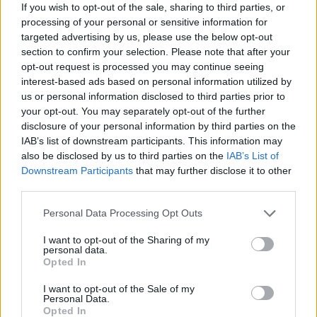
If you wish to opt-out of the sale, sharing to third parties, or
processing of your personal or sensitive information for
targeted advertising by us, please use the below opt-out
section to confirm your selection. Please note that after your
opt-out request is processed you may continue seeing
interest-based ads based on personal information utilized by
us or personal information disclosed to third parties prior to
your opt-out. You may separately opt-out of the further
disclosure of your personal information by third parties on the
IAB’s list of downstream participants. This information may
also be disclosed by us to third parties on the
IAB’s List of
Αφγανιστάν: Όταν σταματήσει η βία
Downstream Participants
that may further disclose it to other
των Ταλιμπάν θα υπάρξει πραγματική
third parties.
ειρήνη
Personal Data Processing Opt Outs
Τι ανέφερε ο Πρόεδρος του Αφγανιστάν.
8 ΣΕΠ. 2019, 14:58
I want to opt-out of the Sharing of my
personal data.
Opted In
ΣΕΛΙΔΑ
1
ΑΠΟ
1
I want to opt-out of the Sale of my
Personal Data.
Opted In
ΔΙΑΦΗΜΙΣΗ