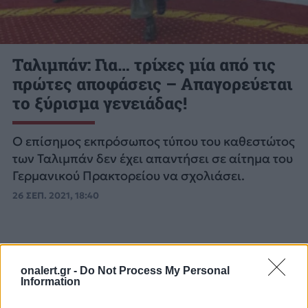
Ταλιμπάν: Για… τρίχες μία από τις
πρώτες αποφάσεις – Απαγορεύεται
το ξύρισμα γενειάδας!
Ο επίσημος εκπρόσωπος τύπου του καθεστώτος
των Ταλιμπάν δεν έχει απαντήσει σε αίτημα του
Γερμανικού Πρακτορείου να σχολιάσει.
26 ΣΕΠ. 2021, 18:40
onalert.gr -
Do Not Process My Personal
Information