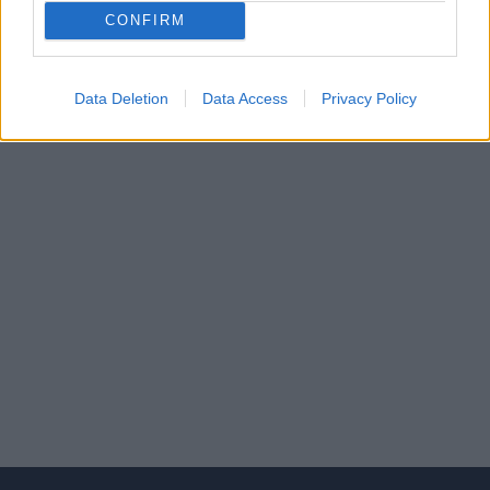
CONFIRM
ΣΕΛΙΔΑ
1
ΑΠΟ
1
ΔΙΑΦΗΜΙΣΗ
Data Deletion
Data Access
Privacy Policy