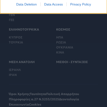
Data Deletion
Data Access
Privacy Policy
ΓΕΕΘΑ
ΤΟΥΡΚΙΚΟΙ ΕΞΟΠΛΙΣΜΟΙ
ΓΕΑ
ΓΕΝ
ΓΕΣ
ΕΛΛΗΝΟΤΟΥΡΚΙΚΑ
ΚΟΣΜΟΣ
ΚΥΠΡΟΣ
ΗΠΑ
ΤΟΥΡΚΙΑ
ΡΩΣΙΑ
ΟΥΚΡΑΝΙΑ
ΚΙΝΑ
ΜΕΣΗ ΑΝΑΤΟΛΗ
ΜΙΣΘΟΙ - ΣΥΝΤΑΞΕΙΣ
ΙΣΡΑΗΛ
ΙΡΑΝ
Όροι Χρήσης
Ταυτότητα
Πολιτική Απορρήτου
Πληροφορίες α.27 Ν.5253/2025
Δεοντολογία
Επικοινωνία
Cookies