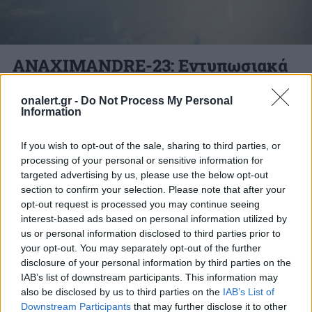
ANAXIMANDRE-23: Εντυπωσιακά
πλάνα από την αεροναυτική
άσκηση Ελλάδας – Γαλλίας [pics]
onalert.gr -
Do Not Process My Personal
Information
Την Τετάρτη 05 Απριλίου 2023, οι Ένοπλες
If you wish to opt-out of the sale, sharing to third parties, or
Δυνάμεις (ΕΔ) συμμετείχαν στην Άσκηση που
processing of your personal or sensitive information for
targeted advertising by us, please use the below opt-out
διοργανώθηκε από τις Γαλλικές ΕΔ με την...
section to confirm your selection. Please note that after your
7 ΑΠΡ. 2023, 10:27
opt-out request is processed you may continue seeing
interest-based ads based on personal information utilized by
us or personal information disclosed to third parties prior to
your opt-out. You may separately opt-out of the further
disclosure of your personal information by third parties on the
ΔΙΑΦΗΜΙΣΗ
IAB’s list of downstream participants. This information may
also be disclosed by us to third parties on the
IAB’s List of
Downstream Participants
that may further disclose it to other