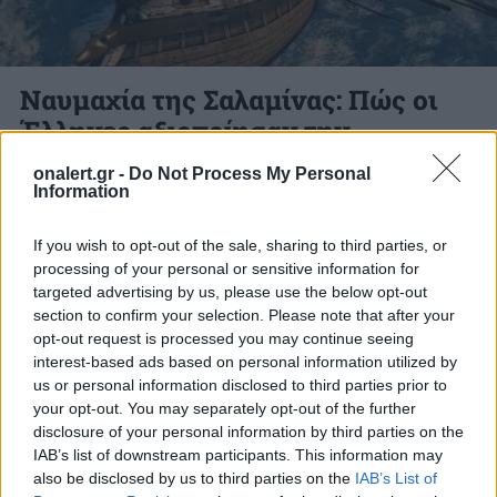
Ναυμαχία της Σαλαμίνας: Πώς οι
Έλληνες αξιοποίησαν την
μετεωρολογία για να νικήσουν
onalert.gr -
Do Not Process My Personal
τους Πέρσες
Information
If you wish to opt-out of the sale, sharing to third parties, or
Οι Έλληνες είχαν γνώση της τοπικής
processing of your personal or sensitive information for
κλιματολογίας και προσάρμοσαν ανάλογα το
targeted advertising by us, please use the below opt-out
στρατηγικό σχέδιό τους.
section to confirm your selection. Please note that after your
opt-out request is processed you may continue seeing
21 ΣΕΠ. 2020, 11:06
interest-based ads based on personal information utilized by
us or personal information disclosed to third parties prior to
your opt-out. You may separately opt-out of the further
disclosure of your personal information by third parties on the
IAB’s list of downstream participants. This information may
ΔΙΑΦΗΜΙΣΗ
also be disclosed by us to third parties on the
IAB’s List of