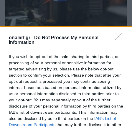
Διπλό ηλεκτροσόκ επιφυλάσσει στους
onalert.gr -
Do Not Process My Personal
Information
καταναλωτές η ΔΕΗ
Τι είπε ο επικεφαλής της ΔΕΗ.
If you wish to opt-out of the sale, sharing to third parties, or
17 ΙΑΝ. 2019, 09:30
processing of your personal or sensitive information for
targeted advertising by us, please use the below opt-out
section to confirm your selection. Please note that after your
opt-out request is processed you may continue seeing
interest-based ads based on personal information utilized by
us or personal information disclosed to third parties prior to
your opt-out. You may separately opt-out of the further
disclosure of your personal information by third parties on the
IAB’s list of downstream participants. This information may
also be disclosed by us to third parties on the
IAB’s List of
Downstream Participants
that may further disclose it to other
third parties.