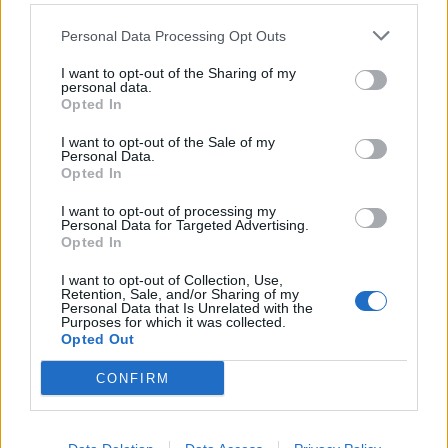
Personal Data Processing Opt Outs
I want to opt-out of the Sharing of my
personal data.
Opted In
ΔΕΗ: Τα πάνω κάτω στους
λογαριασμούς ρεύματος
I want to opt-out of the Sale of my
Personal Data.
Τι ζητά από την κυβέρνηση η ΔΕΗ.
Opted In
4 ΙΑΝ. 2019, 12:13
I want to opt-out of processing my
Personal Data for Targeted Advertising.
Opted In
I want to opt-out of Collection, Use,
Retention, Sale, and/or Sharing of my
Personal Data that Is Unrelated with the
Purposes for which it was collected.
Opted Out
CONFIRM