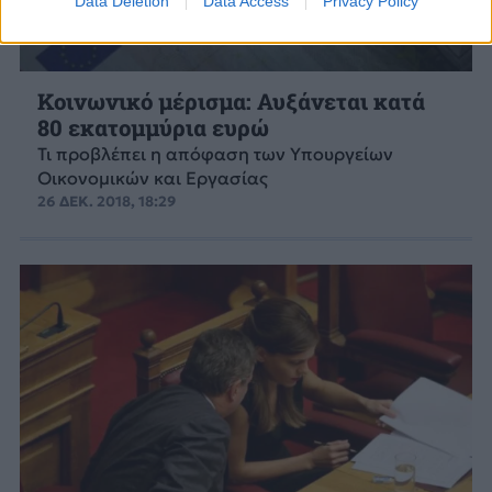
Data Deletion
Data Access
Privacy Policy
Κοινωνικό μέρισμα: Αυξάνεται κατά
80 εκατομμύρια ευρώ
Τι προβλέπει η απόφαση των Υπουργείων
Οικονομικών και Εργασίας
26 ΔΕΚ. 2018, 18:29