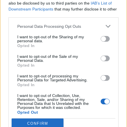
also be disclosed by us to third parties on the
IAB’s List of
Downstream Participants
that may further disclose it to other
third parties.
Personal Data Processing Opt Outs
I want to opt-out of the Sharing of my
personal data.
Opted In
I want to opt-out of the Sale of my
Personal Data.
Opted In
NAVTEX: Σεισμικές έρευνες του
I want to opt-out of processing my
Personal Data for Targeted Advertising.
“Ορούτς Ρέις” στην κυπριακή ΑΟΖ [pic]
Opted In
Τι προβλέπει η NAVTEX για τις σεισμικές
έρευνες.
I want to opt-out of Collection, Use,
Retention, Sale, and/or Sharing of my
14 ΝΟΕ. 2019, 12:31
Personal Data that Is Unrelated with the
Purposes for which it was collected.
Opted Out
ΣΕΛΙΔΑ
1
ΑΠΟ
1
CONFIRM