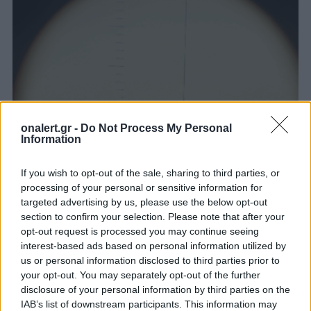
onalert.gr -
Do Not Process My Personal
Information
If you wish to opt-out of the sale, sharing to third parties, or
Νέο “χτύπημα” της Άγκυρας με
processing of your personal or sensitive information for
NAVTEX που “κόβει στα δύο” το
targeted advertising by us, please use the below opt-out
βορειανατολικό Αιγαίο [pics]
section to confirm your selection. Please note that after your
Αναλυτικά στοιχεία και χάρτες με τις NAVTEX.
opt-out request is processed you may continue seeing
14 ΔΕΚ. 2020, 16:07
interest-based ads based on personal information utilized by
us or personal information disclosed to third parties prior to
your opt-out. You may separately opt-out of the further
disclosure of your personal information by third parties on the
IAB’s list of downstream participants. This information may