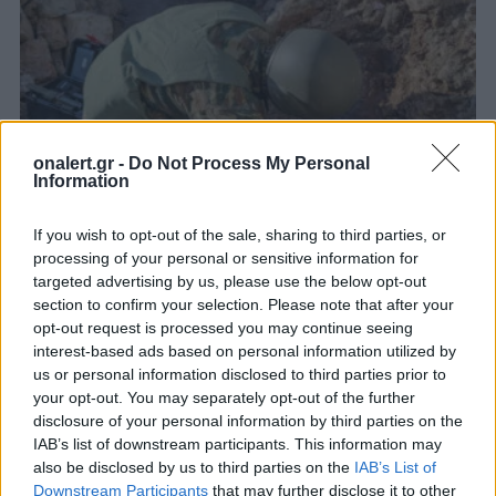
onalert.gr -
Do Not Process My Personal
Information
If you wish to opt-out of the sale, sharing to third parties, or
processing of your personal or sensitive information for
Εξουδετερώθηκε βόμβα Β΄ Παγκοσμίου
targeted advertising by us, please use the below opt-out
Πολέμου από κλιμάκιο του ελληνικού
section to confirm your selection. Please note that after your
στρατού στη Σάμο [pics]
opt-out request is processed you may continue seeing
interest-based ads based on personal information utilized by
Δείτε φωτογραφίες από την επιχείρηση του
us or personal information disclosed to third parties prior to
ελληνικού στρατού
your opt-out. You may separately opt-out of the further
15 ΙΑΝ. 2020, 17:29
disclosure of your personal information by third parties on the
IAB’s list of downstream participants. This information may
also be disclosed by us to third parties on the
IAB’s List of
Downstream Participants
that may further disclose it to other