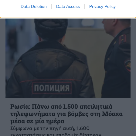
Data Deletion
Data Access
Privacy Policy
Ρωσία: Πάνω από 1.500 απειλητικά
τηλεφωνήματα για βόμβες στη Μόσχα
μέσα σε μία ημέρα
Σύμφωνα με την πηγή αυτή, 1.600
εγκαταστάσεις και υποδομές δέχτηκαν