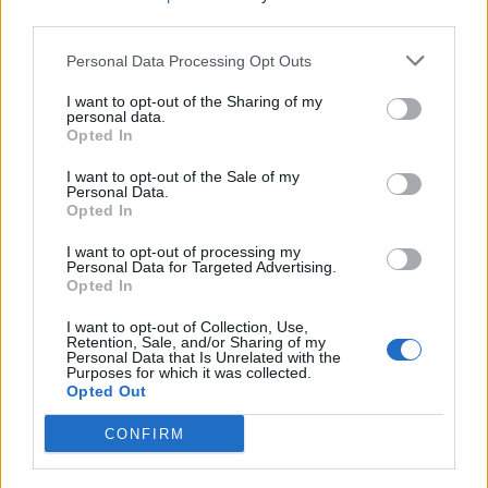
third parties.
Personal Data Processing Opt Outs
I want to opt-out of the Sharing of my
personal data.
Opted In
I want to opt-out of the Sale of my
Personal Data.
Opted In
I want to opt-out of processing my
Personal Data for Targeted Advertising.
Opted In
Σάμος: Αύριο η εκκένωση περιοχής για
εξουδετέρωση βόμβας του Β΄
I want to opt-out of Collection, Use,
Retention, Sale, and/or Sharing of my
Παγκοσμίου Πολέμου
Personal Data that Is Unrelated with the
Purposes for which it was collected.
Βόμβα που εικάζεται ότι προέρχεται από τον
Opted Out
βομβαρδισμό της Σάμου στη διάρκεια του Β’
παγκόσμιου πολέμου, βρέθηκε, σύμφωνα με
CONFIRM
τον...
13 ΙΑΝ. 2020, 18:36