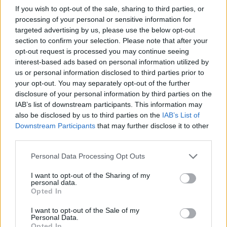
If you wish to opt-out of the sale, sharing to third parties, or
processing of your personal or sensitive information for
targeted advertising by us, please use the below opt-out
section to confirm your selection. Please note that after your
opt-out request is processed you may continue seeing
interest-based ads based on personal information utilized by
us or personal information disclosed to third parties prior to
your opt-out. You may separately opt-out of the further
disclosure of your personal information by third parties on the
Χάφταρ: Κρίσιμες συναντήσεις με
IAB’s list of downstream participants. This information may
πρωθυπουργό και ΥΠΕΞ στην Αθήνα
also be disclosed by us to third parties on the
IAB’s List of
Downstream Participants
that may further disclose it to other
Βασικός στόχος της Ελλάδας να εξασφαλίσει
third parties.
πως ο στρατάρχης Χάφταρ, θα συναινέσει
ρητώς και κατηγορηματικώς στην κατάργηση
Personal Data Processing Opt Outs
του μνημονίου της...
17 ΙΑΝ. 2020, 09:26
I want to opt-out of the Sharing of my
personal data.
Opted In
ΣΕΛΙΔΑ
1
ΑΠΟ
1
I want to opt-out of the Sale of my
Personal Data.
Opted In