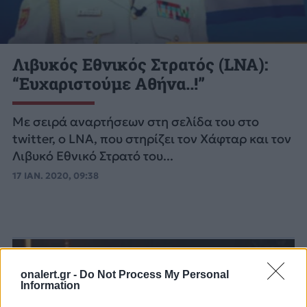
Λιβυκός Εθνικός Στρατός (LNA):
“Ευχαριστούμε Αθήνα..!”
Με σειρά αναρτήσεων στη σελίδα του στο
twitter, ο LNA, που στηρίζει τον Χάφταρ και τον
Λιβυκό Εθνικό Στρατό του...
17 ΙΑΝ. 2020, 09:38
onalert.gr -
Do Not Process My Personal
Information