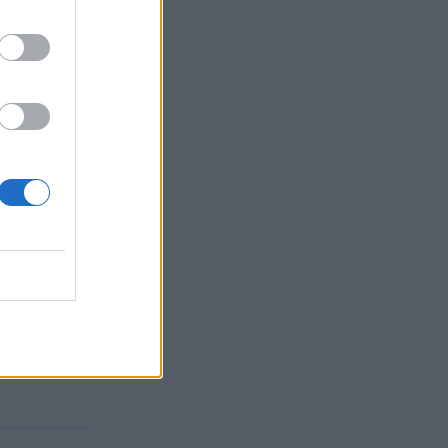
ν ένα