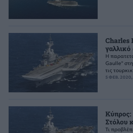
Charles 
γαλλικό
Η παρατετ
Gaulle" στ
τις τουρκι
5 ΦΕΒ. 2020,
Κύπρος:
Στόλου 
Τι προβλέπ