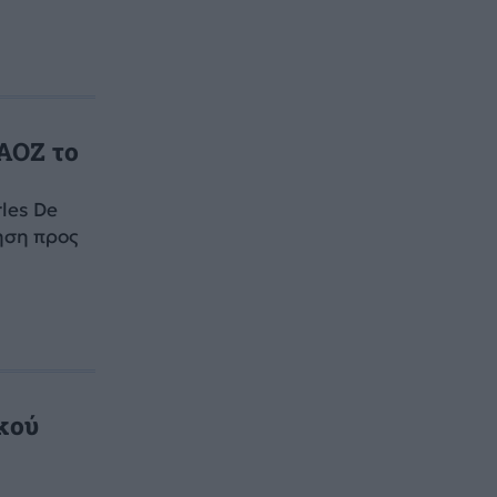
 ΑΟΖ το
les De
ηση προς
κού