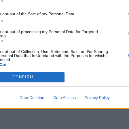
ης – ΒΙΝΤΕΟ
In
Rafale της αεροπορίας ναυτικού της Γαλλίας έπληξα
o opt-out of the Sale of my Personal Data.
ίκησης της οργάνωσης Ισλαμικό Κράτος
In
, 10:52
to opt-out of processing my Personal Data for Targeted
ing.
In
o opt-out of Collection, Use, Retention, Sale, and/or Sharing
ersonal Data that Is Unrelated with the Purposes for which it
lected.
ηκαν απο το Charles de Gaulle τα πρώτα
Out
ά για Συρία – Ιράκ – ΒΙΝΤΕΟ
CONFIRM
αχητικά αεροσκάφη απονηώθηκαν σήμερα από το
όρο Charles De Gaulle για Συρία - Ιράκ
, 16:03
Data Deletion
Data Access
Privacy Policy