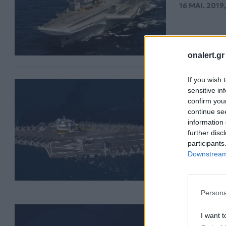
16 ΜΑΙ. 2019,
onalert.gr
If you wish 
“Συνωστ
sensitive in
confirm you
Charles 
continue se
Είναι η πρ
information 
μαχητικά R
further disc
14 ΦΕΒ. 2019
participants
Downstream 
Persona
Ιράκ: Ra
I want t