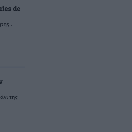
les de
της .
ν
άνι της