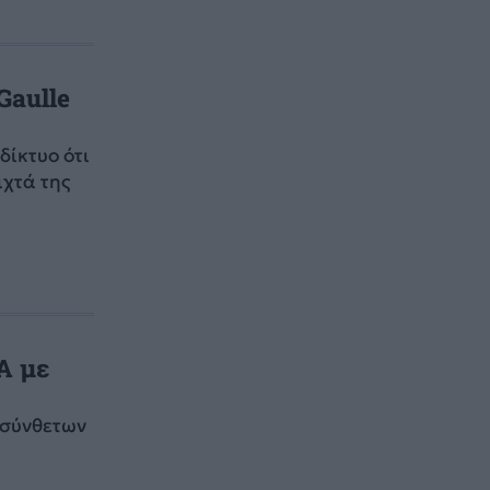
Gaulle
δίκτυο ότι
ιχτά της
Α με
 σύνθετων