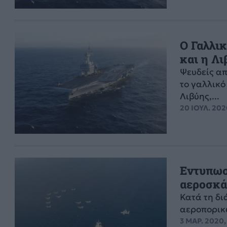
Ο Γαλλικ
και η Λι
Ψευδείς απ
το γαλλικό
Λιβύης,...
20 ΙΟΥΛ. 202
Εντυπωσ
αεροσκάφ
Κατά τη δι
αεροπορικώ
3 ΜΑΡ. 2020,