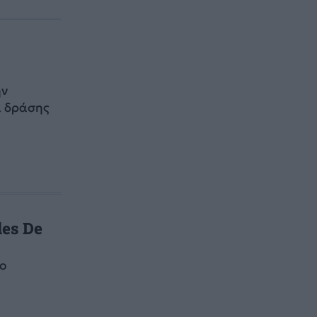
ην
α δράσης
es De
ο