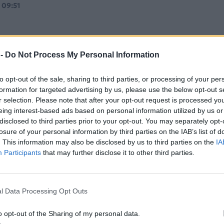
 09:51
 -
Do Not Process My Personal Information
to opt-out of the sale, sharing to third parties, or processing of your per
ισμός” από Rafale πάνω στο αεροπλανοφ
formation for targeted advertising by us, please use the below opt-out s
r selection. Please note that after your opt-out request is processed y
De Gaulle της Γαλλίας – ΦΩΤΟ
eing interest-based ads based on personal information utilized by us or
ώτη φορά που το Charles de Gaulle αναπτύσσεται με 
disclosed to third parties prior to your opt-out. You may separately opt-
afale Marine.
losure of your personal information by third parties on the IAB’s list of
, 12:25
. This information may also be disclosed by us to third parties on the
IA
Participants
that may further disclose it to other third parties.
l Data Processing Opt Outs
fale έπληξαν κέντρο διοίκησης του ΙΚ δυ
o opt-out of the Sharing of my personal data.