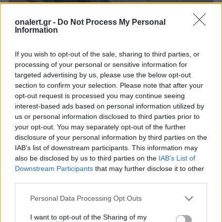
Πυρά ΠΣΑΕΜΘ κατά του προέδρου της
onalert.gr -
Do Not Process My Personal
Information
ΕΑΑΣ
Πυρ κατά του προέδρου της ΕΑΑΣ άνοιξε ο
If you wish to opt-out of the sale, sharing to third parties, or
Πανελλήνιος Σύλλογος Αποστράτων Εθελοντών
processing of your personal or sensitive information for
Μακράς θητείας, με αφορμή δημοσίευμά του
targeted advertising by us, please use the below opt-out
στην εφημερίδα...
section to confirm your selection. Please note that after your
9 ΣΕΠ. 2016, 07:36
opt-out request is processed you may continue seeing
interest-based ads based on personal information utilized by
us or personal information disclosed to third parties prior to
your opt-out. You may separately opt-out of the further
disclosure of your personal information by third parties on the
IAB’s list of downstream participants. This information may
also be disclosed by us to third parties on the
IAB’s List of
Downstream Participants
that may further disclose it to other
third parties.
Personal Data Processing Opt Outs
I want to opt-out of the Sharing of my