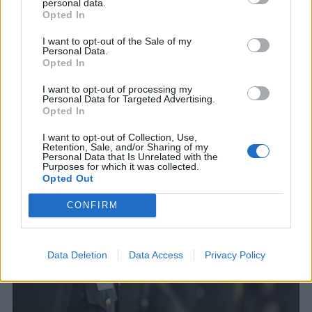
personal data.
Opted In
I want to opt-out of the Sale of my
Personal Data.
Οι απόστρατοι της ΕΑΑΣ στον Τόσκα!
Opted In
Ως ΥΦΕΘΑ δεν είχε και πολλές επαφές με τους
I want to opt-out of processing my
απόστρατους.
Personal Data for Targeted Advertising.
11 ΔΕΚ. 2015, 19:54
Opted In
I want to opt-out of Collection, Use,
Retention, Sale, and/or Sharing of my
Personal Data that Is Unrelated with the
Purposes for which it was collected.
Opted Out
CONFIRM
Data Deletion
Data Access
Privacy Policy