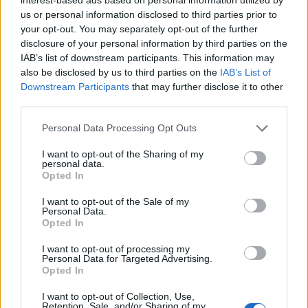
ισραηλινού στρατού.
us or personal information disclosed to third parties prior to
16 ΑΠΡ. 2025, 19:23
your opt-out. You may separately opt-out of the further
disclosure of your personal information by third parties on the
IAB’s list of downstream participants. This information may
also be disclosed by us to third parties on the
IAB’s List of
Downstream Participants
that may further disclose it to other
third parties.
Personal Data Processing Opt Outs
I want to opt-out of the Sharing of my
personal data.
Opted In
I want to opt-out of the Sale of my
Personal Data.
Opted In
I want to opt-out of processing my
Personal Data for Targeted Advertising.
Eitan: Ο ισραηλινός στρατός παρέλαβε
Opted In
τα πρώτα προηγμένα τεθωρακισμένα
οχήματα μεταφοράς προσωπικού [vid]
I want to opt-out of Collection, Use,
Retention, Sale, and/or Sharing of my