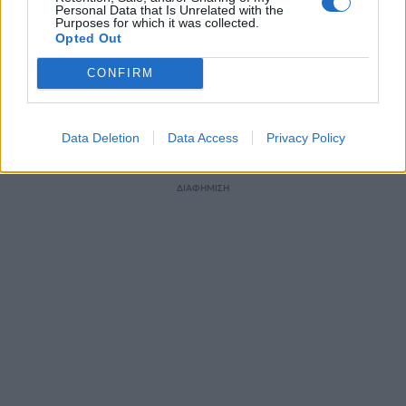
Οι Ισραηλινές Αμυντικές Δυνάμεις (IDF)
Personal Data that Is Unrelated with the
Purposes for which it was collected.
παρέλαβαν τα πρώτα προηγμένα
Opted Out
τεθωρακισμένα οχήματα μεταφοράς
προσωπικού (APC) τύπου Eitan.
CONFIRM
29 ΜΑΙ. 2023, 18:28
Data Deletion
Data Access
Privacy Policy
ΣΕΛΙΔΑ
1
ΑΠΟ
1
ΔΙΑΦΗΜΙΣΗ