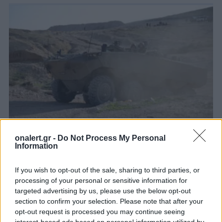
onalert.gr -
Do Not Process My Personal
Information
Eitan: «Πράσινο φως» από τις ΗΠΑ
στην πώληση κινητήρων για τα
If you wish to opt-out of the sale, sharing to third parties, or
ισραηλινά τεθωρακισμένα
processing of your personal or sensitive information for
Το Υπουργείο Εξωτερικών των ΗΠΑ ενέκρινε την
targeted advertising by us, please use the below opt-out
πώληση κινητήρων για τα τεθωρακισμένα
section to confirm your selection. Please note that after your
opt-out request is processed you may continue seeing
οχήματα μεταφοράς προσωπικού Eitan 8×8 του
interest-based ads based on personal information utilized by