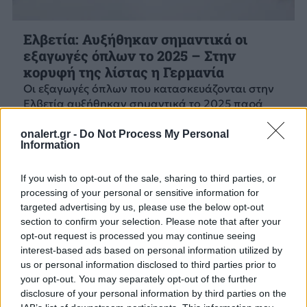
Ελβετία: Αυξήθηκαν σημαντικά οι
εξαγωγές όπλων το 2025 – Στην
κορυφή της λίστας η Γερμανία
Οι εξαγωγές όπλων που κατασκευάζονται στην
Ελβετία αυξήθηκαν σημαντικά το 2025 παρά
τους περιορισμούς που συνδέονται με την
ουδετερότητα.
onalert.gr -
Do Not Process My Personal
Information
11 ΜΑΡ. 2026, 09:28
If you wish to opt-out of the sale, sharing to third parties, or
processing of your personal or sensitive information for
targeted advertising by us, please use the below opt-out
section to confirm your selection. Please note that after your
opt-out request is processed you may continue seeing
interest-based ads based on personal information utilized by
us or personal information disclosed to third parties prior to
your opt-out. You may separately opt-out of the further
disclosure of your personal information by third parties on the