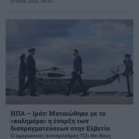
21 ΙΟΥΝ. 2026, 09:24
ΗΠΑ – Ιράν: Ματαιώθηκε με το
«καλημέρα» η έναρξη των
διαπραγματεύσεων στην Ελβετία
Ο αμερικανός αντιπρόεδρος Τζέι Ντι Βανς