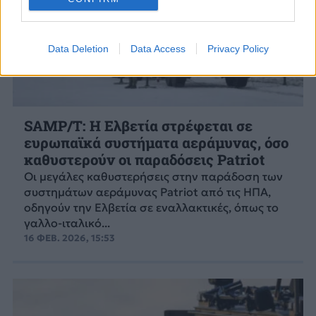
Data Deletion
Data Access
Privacy Policy
SAMP/T: Η Ελβετία στρέφεται σε
ευρωπαϊκά συστήματα αεράμυνας, όσο
καθυστερούν οι παραδόσεις Patriot
Οι μεγάλες καθυστερήσεις στην παράδοση των
συστημάτων αεράμυνας Patriot από τις ΗΠΑ,
οδηγούν την Ελβετία σε εναλλακτικές, όπως το
γαλλο-ιταλικό...
16 ΦΕΒ. 2026, 15:53