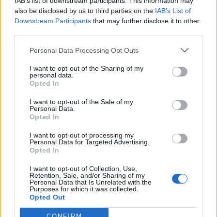
IAB’s list of downstream participants. This information may
also be disclosed by us to third parties on the
IAB’s List of
Downstream Participants
that may further disclose it to other
third parties.
Personal Data Processing Opt Outs
F-35: Η Ελβετία θα αγοράσει έξι
I want to opt-out of the Sharing of my
λιγότερα stealth μαχητικά, λόγω
personal data.
αύξησης στο κόστος
Opted In
Η Ελβετία θα αγοράσει περίπου 30 stealth
I want to opt-out of the Sale of my
μαχητικά F-35, έξι λιγότερα από ό,τι είχε αρχικά
Personal Data.
Opted In
προβλεφθεί, λόγω αυξήσεων στο κόστος...
10 ΜΑΡ. 2026, 16:13
I want to opt-out of processing my
Personal Data for Targeted Advertising.
Opted In
I want to opt-out of Collection, Use,
Retention, Sale, and/or Sharing of my
Personal Data that Is Unrelated with the
Purposes for which it was collected.
Opted Out
CONFIRM