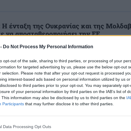
 Η ένταξη της Ουκρανίας και της Μολδαβ
ε να αποσταθεροποιήσει την ΕΕ
κρανία ούτε η Μολδαβία πληρούν τα κριτήρια της Ε
 -
Do Not Process My Personal Information
δήλωσε σε δημοσιογράφους ο Ντμίτρι Πεσκόφ.
, 14:04
to opt-out of the sale, sharing to third parties, or processing of your per
formation for targeted advertising by us, please use the below opt-out s
r selection. Please note that after your opt-out request is processed y
eing interest-based ads based on personal information utilized by us or
disclosed to third parties prior to your opt-out. You may separately opt-
losure of your personal information by third parties on the IAB’s list of
ουλίδης: Συμφωνούμε απόλυτα με την α
. This information may also be disclosed by us to third parties on the
IA
Participants
that may further disclose it to other third parties.
Ουκρανία, αλλά ο τρόπος λήψης της δημιο
ό προηγούμενο
 δημιουργείται ένα αρνητικό, ένα προηγούμενο το οπ
l Data Processing Opt Outs
οστά μας σε επόμενες συζητήσεις» προσέθεσε ο κ.