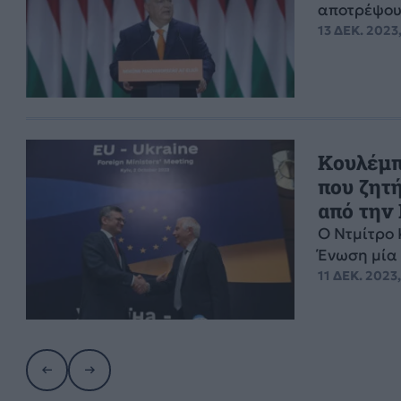
αποτρέψουμ
13 ΔΕΚ. 2023,
Κουλέμπ
που ζητή
από την
Ο Ντμίτρο 
Ένωση μία 
11 ΔΕΚ. 2023,