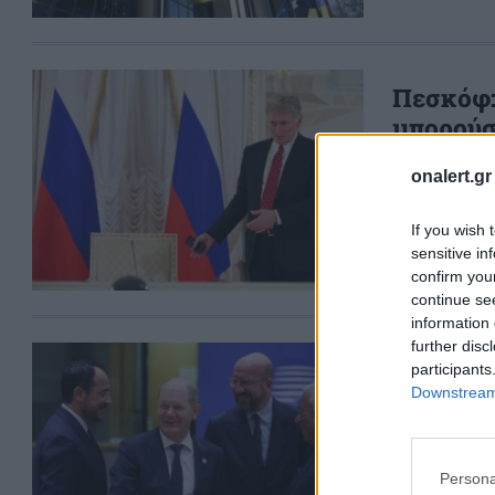
Πεσκόφ:
μπορούσ
«Ούτε η Ου
onalert.gr
Ένωσης», 
15 ΔΕΚ. 2023
If you wish 
sensitive in
confirm you
continue se
information 
further disc
Χριστοδ
participants
Downstream 
για την 
αρνητικ
«Θεωρώ ότι
Persona
βρούμε μπρ