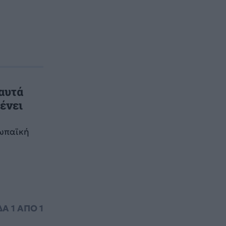
αυτά
ένει
ρωπαϊκή
ΔΑ
1
ΑΠΟ
1