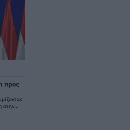
ι προς
μμίζοντας
 στην...