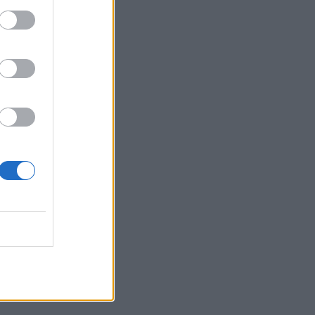
νένα
ν ΕΕ»
 να
ός...
αξιακών