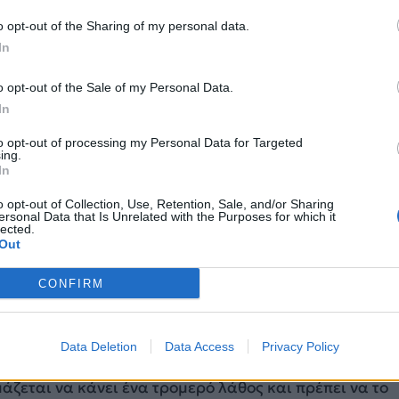
ίδης.
o opt-out of the Sharing of my personal data.
 13:12
In
o opt-out of the Sale of my Personal Data.
In
ηση Ζελένσκι στον Ορμπάν: «Δεν έχει κα
εμποδίσει την ένταξη της Ουκρανίας στη
to opt-out of processing my Personal Data for Targeted
ing.
 πρωθυπουργός Βίκτορ Ορμπάν «δεν έχει κανένα λόγο
In
την ένταξη της Ουκρανίας στην ΕΕ», δήλωσε ο Ουκραν
o opt-out of Collection, Use, Retention, Sale, and/or Sharing
 16:17
ersonal Data that Is Unrelated with the Purposes for which it
lected.
Out
CONFIRM
 Εμμένει στο βέτο κατά της έναρξης εντ
Data Deletion
Data Access
Privacy Policy
ιών της ΕΕ με την Ουκρανία
μάζεται να κάνει ένα τρομερό λάθος και πρέπει να το