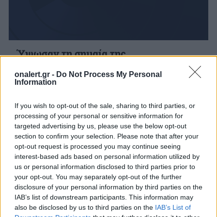
Ύψωσαν τη σημαία της
Επανάστασης,στο Λυκαβηττό!Βίντεο
onalert.gr -
Do Not Process My Personal
Χθες το πρωί μέλη και φίλοι της ΕΝ.Α (ένωση
Information
αγανακτισμένων-αποφασισμένων Ελλήνων)
σήκωσαν τη σημαία της Ελληνικής
If you wish to opt-out of the sale, sharing to third parties, or
επανάστασης στο Λυκαβηττό. Η...
processing of your personal or sensitive information for
29 ΟΚΤ. 2011, 12:06
targeted advertising by us, please use the below opt-out
section to confirm your selection. Please note that after your
opt-out request is processed you may continue seeing
interest-based ads based on personal information utilized by
us or personal information disclosed to third parties prior to
your opt-out. You may separately opt-out of the further
disclosure of your personal information by third parties on the
IAB’s list of downstream participants. This information may
also be disclosed by us to third parties on the
IAB’s List of