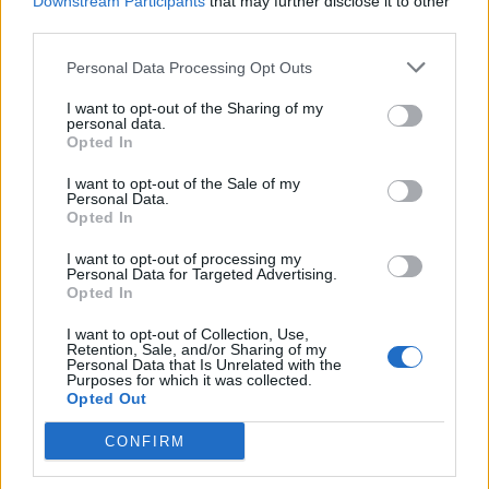
Downstream Participants
that may further disclose it to other
third parties.
Personal Data Processing Opt Outs
I want to opt-out of the Sharing of my
personal data.
Opted In
Λιβύη και Αραβικά κράτη, η ανατροπή
I want to opt-out of the Sale of my
εκ των έσω στοιχίζει λιγότερα –
Personal Data.
Opted In
ανάλυση από Έλληνα της Βεγγάζης
Στο onalert λάβαμε μια ενδιαφέρουσα ανάλυση
I want to opt-out of processing my
για το τι συμβαίνει τους τελευταίους μήνες στον
Personal Data for Targeted Advertising.
Opted In
αραβικό κόσμο. Μια ανάλυση γραμμένη από...
23 ΦΕΒ. 2011, 09:42
I want to opt-out of Collection, Use,
Retention, Sale, and/or Sharing of my
Personal Data that Is Unrelated with the
Purposes for which it was collected.
ΣΕΛΙΔΑ
3
ΑΠΟ
3
Opted Out
CONFIRM
ΔΙΑΦΗΜΙΣΗ