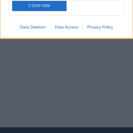
CONFIRM
ΣΕΛΙΔΑ
1
ΑΠΟ
1
ΔΙΑΦΗΜΙΣΗ
Data Deletion
Data Access
Privacy Policy