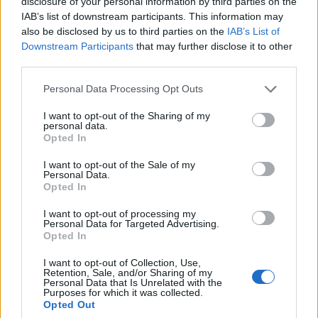
disclosure of your personal information by third parties on the
IAB’s list of downstream participants. This information may
also be disclosed by us to third parties on the
IAB’s List of
Downstream Participants
that may further disclose it to other
third parties.
Personal Data Processing Opt Outs
I want to opt-out of the Sharing of my
personal data.
Opted In
I want to opt-out of the Sale of my
Personal Data.
Opted In
Ιράν: Αβάσιμες οι κατηγορίες ότι
I want to opt-out of processing my
“κρυβόμαστε” πίσω από την επίθεση
Personal Data for Targeted Advertising.
στην Aramco
Opted In
Αξιωματούχοι των ΗΠΑ με δηλώσεις τους
I want to opt-out of Collection, Use,
εξέφραζαν σχεδόν την "βεβαιότητα" ότι το Ιράν
Retention, Sale, and/or Sharing of my
Personal Data that Is Unrelated with the
βρίσκεται πίσω από την επίθεση των Χούτι.
Purposes for which it was collected.
16 ΣΕΠ. 2019, 10:33
Opted Out