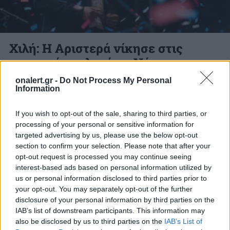
Χιλή: Η Αριστερά νίκησε στις
ιστορικές εκλογές – Νέος
Πρόεδρος ο Γκάμπριελ Μπόριτς
onalert.gr -
Do Not Process My Personal
Information
Ο υποψήφιος της αριστεράς στη Χιλή, ο
If you wish to opt-out of the sale, sharing to third parties, or
Γκαμπριέλ Μπόρις, πέτυχε θριαμβευτική νίκη
processing of your personal or sensitive information for
χθες Κυριακή στον δεύτερο γύρο των
targeted advertising by us, please use the below opt-out
προεδρικών εκλογών.
section to confirm your selection. Please note that after your
opt-out request is processed you may continue seeing
20 ΔΕΚ. 2021, 08:14
interest-based ads based on personal information utilized by
us or personal information disclosed to third parties prior to
your opt-out. You may separately opt-out of the further
disclosure of your personal information by third parties on the
IAB’s list of downstream participants. This information may
ΔΙΑΦΗΜΙΣΗ
also be disclosed by us to third parties on the
IAB’s List of