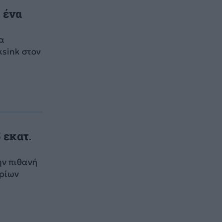
 ένα
α
ksink στον
 εκατ.
ην πιθανή
υρίων