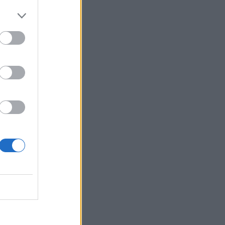
λους
αμένο
άβει τις
ν στη