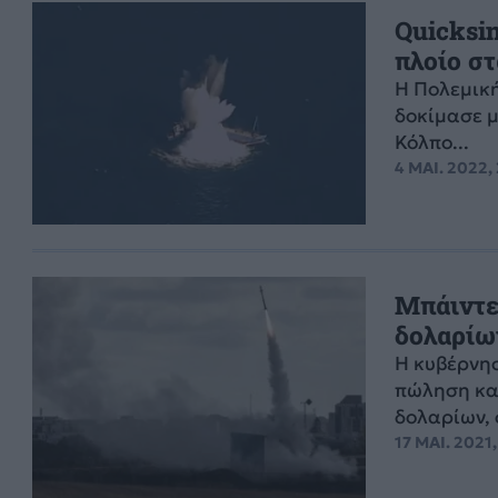
Quicksi
πλοίο στ
Η Πολεμικ
δοκίμασε μ
Κόλπο...
4 ΜΑΙ. 2022,
Μπάιντε
δολαρίω
Η κυβέρνησ
πώληση κα
δολαρίων, 
17 ΜΑΙ. 2021