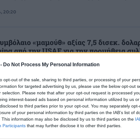
, 20:20
υμβόλαιο «μαμούθ» αξίας 7,5 δισεκ. δολα
eing από την USAF για την προμήθεια συ
γησης
 -
Do Not Process My Personal Information
 Αεροπορία των ΗΠΑ ανέθεσε στην Boeing ένα συμβό
 δισεκατομμυρίων δολαρίων για την κατασκευή συλλ
to opt-out of the sale, sharing to third parties, or processing of your per
ης...
formation for targeted advertising by us, please use the below opt-out s
 11:21
r selection. Please note that after your opt-out request is processed y
eing interest-based ads based on personal information utilized by us or
disclosed to third parties prior to your opt-out. You may separately opt-
losure of your personal information by third parties on the IAB’s list of
 ουκρανική ΠΑ επιβεβαίωσε ότι χρησιμο
. This information may also be disclosed by us to third parties on the
IA
 αμερικανικές «έξυπνες» βόμβες ακριβεία
Participants
that may further disclose it to other third parties.
 Αεροπορία της Ουκρανίας επιβεβαίωσε ότι τα μαχητ