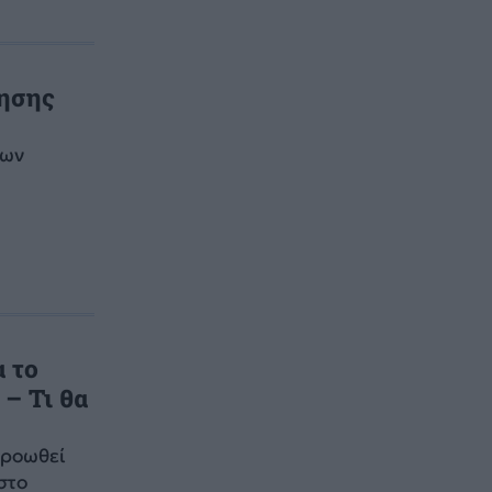
ησης
ίων
 το
– Τι θα
προωθεί
στο