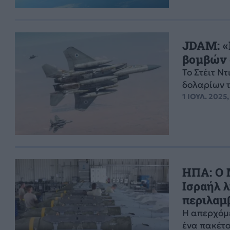
JDAM: «
βομβών 
Το Στέιτ Ν
δολαρίων 
1 ΙΟΥΛ. 2025,
ΗΠΑ: Ο 
Ισραήλ λ
περιλαμ
Η απερχόμ
ένα πακέτ