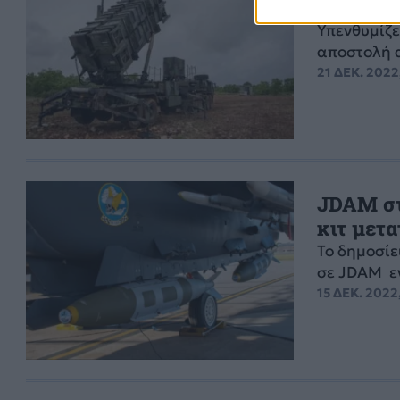
συνάντησ
Υπενθυμίζε
αποστολή 
21 ΔΕΚ. 2022,
JDAM στ
κιτ μετ
Το δημοσίε
σε JDAM εν
15 ΔΕΚ. 2022