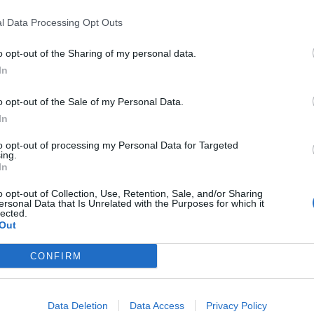
εξοπλισμένα με τους αμερικανικής κατασκευής πυραύ
l Data Processing Opt Outs
ής...
, 21:52
o opt-out of the Sharing of my personal data.
In
o opt-out of the Sale of my Personal Data.
In
: Η USAFE επιβεβαιώνει ότι η Ουκρανία
ποιεί ήδη τις «έξυπνες» βόμβες με εκτετ
to opt-out of processing my Personal Data for Targeted
ing.
ές
In
ής της USAFE επιβεβαίωσε ότι η Ουκρανία έχει ήδη λ
o opt-out of Collection, Use, Retention, Sale, and/or Sharing
βόμβες ακριβείας JDAM-ER που μπορούν να πλήξουν...
ersonal Data that Is Unrelated with the Purposes for which it
lected.
 19:24
Out
CONFIRM
 στην Ουκρανία θα ανακοινώσει ο Μπάιντε
Data Deletion
Data Access
Privacy Policy