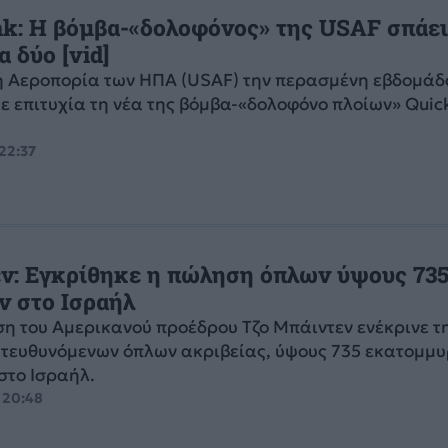
nk: Η βόμβα-«δολοφόνος» της USAF σπάει
α δύο [vid]
ή Αεροπορία των ΗΠΑ (USAF) την περασμένη εβδομάδ
ε επιτυχία τη νέα της βόμβα-«δολοφόνο πλοίων» Quic
 22:37
ν: Εγκρίθηκε η πώληση όπλων ύψους 735
ν στο Ισραήλ
η του Αμερικανού προέδρου Τζο Μπάιντεν ενέκρινε τ
τευθυνόμενων όπλων ακριβείας, ύψους 735 εκατομμ
στο Ισραήλ.
, 20:48