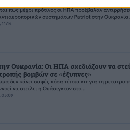
η με τον Ζελένσκι, λέει το Associated Pr
ται πως μέχρι πρότινος οι ΗΠΑ προέβαλαν αντιρρήσε
αντιαεροπορικών συστημάτων Patriot στην Ουκρανία
 11:14
ην Ουκρανία: Οι ΗΠΑ σχεδιάζουν να στε
ατροπής βομβών σε «έξυπνες»
υμα δεν κάνει σαφές πόσα τέτοια κιτ για τη μετατρο
νοεί να στείλει η Ουάσιγκτον στο...
, 05:09