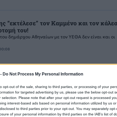
ης “εκτέλεσε” τον Καμμένο και τον κάλεσ
οτομή του!
 του δημάρχου Αθηναίων με τον ΥΕΘΑ δεν είναι και οι
.
 00:08
 -
Do Not Process My Personal Information
 Καμίνη στον Καμμένο: Δώσε στρατόπεδα
to opt-out of the sale, sharing to third parties, or processing of your per
formation for targeted advertising by us, please use the below opt-out s
γες
r selection. Please note that after your opt-out request is processed y
ε δηλώσεις του Δημάρχου Αθηναίων το υπουργείο Εθ
eing interest-based ads based on personal information utilized by us or
 δείχνει την απαραίτητη ευαισθησία, καθώς ενώ υπά
disclosed to third parties prior to your opt-out. You may separately opt-
τόπεδα...
losure of your personal information by third parties on the IAB’s list of