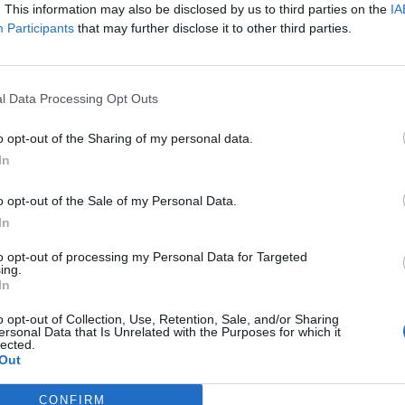
. This information may also be disclosed by us to third parties on the
IA
 12:31
Participants
that may further disclose it to other third parties.
l Data Processing Opt Outs
επίθεση Καμίνη κατά Καμμένου: “Έκανε 
o opt-out of the Sharing of my personal data.
Α”
In
θεση έκανε ο δήμαρχος Αθηναίων Γιώργος Καμίνης, 
 κυβέρνηση του ΣΥΡΙΖΑ που εκχώρησε το Υπουργείο 
o opt-out of the Sale of my Personal Data.
.
In
 20:29
to opt-out of processing my Personal Data for Targeted
ing.
In
o opt-out of Collection, Use, Retention, Sale, and/or Sharing
ersonal Data that Is Unrelated with the Purposes for which it
καιρινά θέρετρα των ΕΔ “στρατόπεδα
lected.
Out
ρωσης” μεταναστών; Ποιος τα ζητά
θέρετρα των ΕΔ που βρίσκονται κοντά στην πρωτεύου
CONFIRM