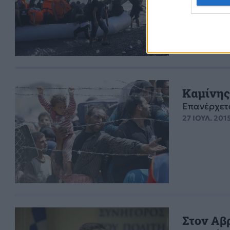
επιμονή εδ
12 ΑΥΓ. 2015,
Καμίνης
Επανέρχετα
27 ΙΟΥΛ. 201
Στον Αβ