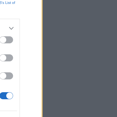
B’s List of
άβατο
στην
Άμυνας
σα ζητά με