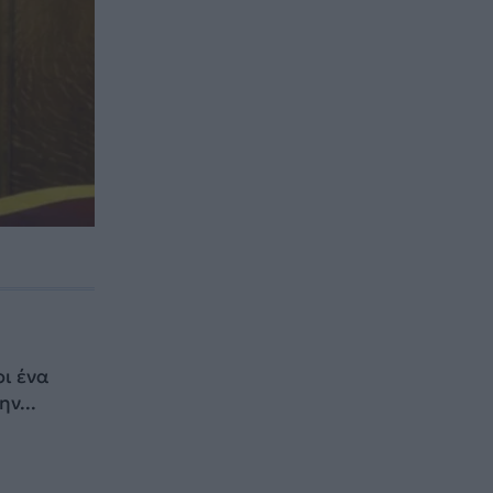
ι ένα
ν...