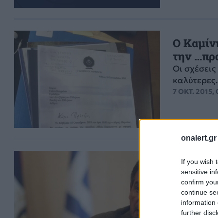
Ο Καμίν
την …πρ
Οι σχέσεις
καλύτερες
7 ΟΚΤ. 2015,
onalert.gr
Επίθεση
If you wish 
sensitive in
πρόσφυ
confirm you
Σύμφωνα μ
continue se
Αμυνας δεν
information 
άδεια στρα
further disc