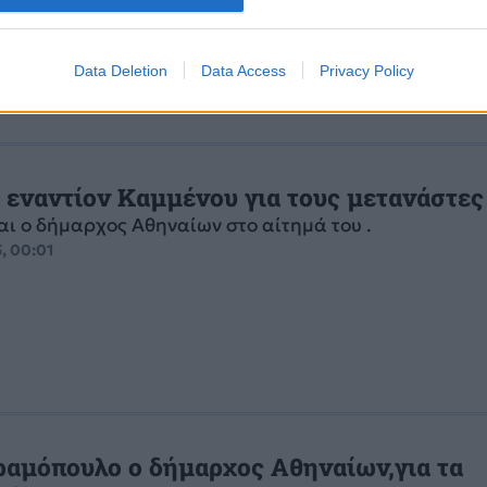
ώ και καιρό ο δήμαρχος Αθηναίων Γιώργος...
 20:22
Data Deletion
Data Access
Privacy Policy
 εναντίον Καμμένου για τους μετανάστες
ι ο δήμαρχος Αθηναίων στο αίτημά του .
5, 00:01
ραμόπουλο ο δήμαρχος Αθηναίων,για τα