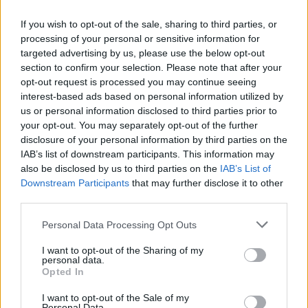
If you wish to opt-out of the sale, sharing to third parties, or
processing of your personal or sensitive information for
targeted advertising by us, please use the below opt-out
section to confirm your selection. Please note that after your
opt-out request is processed you may continue seeing
interest-based ads based on personal information utilized by
us or personal information disclosed to third parties prior to
your opt-out. You may separately opt-out of the further
disclosure of your personal information by third parties on the
IAB’s list of downstream participants. This information may
also be disclosed by us to third parties on the
IAB’s List of
Downstream Participants
that may further disclose it to other
third parties.
Διπλή υπέρπτηση τουρκικού UAV
πάνω από την Κανδελιούσσα
Personal Data Processing Opt Outs
Το τουρκικό μη επανδρωμένο αεροσκάφος
(UAV) αναγνωρίστηκε και αναχαιτίστηκε,
I want to opt-out of the Sharing of my
personal data.
σύμφωνα με τους διεθνείς κανόνες, κατά πάγια
Opted In
τακτική.
24 ΣΕΠ. 2022, 10:16
I want to opt-out of the Sale of my
Personal Data.