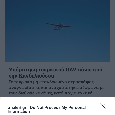
Υπέρπτηση τουρκικού UAV πάνω από
την Κανδελιούσσα
Το τουρκικό μη επανδρωμένο αεροσκάφος
αναγνωρίστηκε και αναχαιτίστηκε, σύμφωνα με
τους διεθνείς κανόνες, κατά πάγια τακτική.
14 ΟΚΤ. 2022, 10:32
onalert.gr -
Do Not Process My Personal
Information