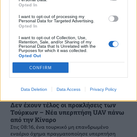
Opted In
I want to opt-out of processing my
Personal Data for Targeted Advertising.
Opted In
I want to opt-out of Collection, Use,
Retention, Sale, and/or Sharing of my
Personal Data that Is Unrelated with the
Purposes for which it was collected.
Opted Out
CONFIRM
Data Deletion
Data Access
Privacy Policy
Δεν έχουν τέλος οι προκλήσεις των
Τούρκων – Νέα υπερπτήση UAV πάνω
από την Κίναρο
Στις 08:16, ένα τουρκικό μη επανδρωμένο
εναέριο όχημα πραγματοποίησε υπερπτήση