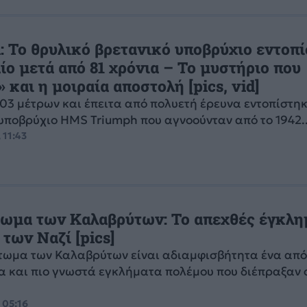
: Το θρυλικό βρετανικό υποβρύχιο εντοπ
ίο μετά από 81 χρόνια – Το μυστήριο που
 και η μοιραία αποστολή [pics, vid]
03 μέτρων και έπειτα από πολυετή έρευνα εντοπίστηκ
υποβρύχιο HMS Triumph που αγνοούνταν από το 1942..
 11:43
ωμα των Καλαβρύτων: Το απεχθές έγκλη
των Ναζί [pics]
τωμα των Καλαβρύτων είναι αδιαμφισβήτητα ένα από
 και πιο γνωστά εγκλήματα πολέμου που διέπραξαν ο
 05:16