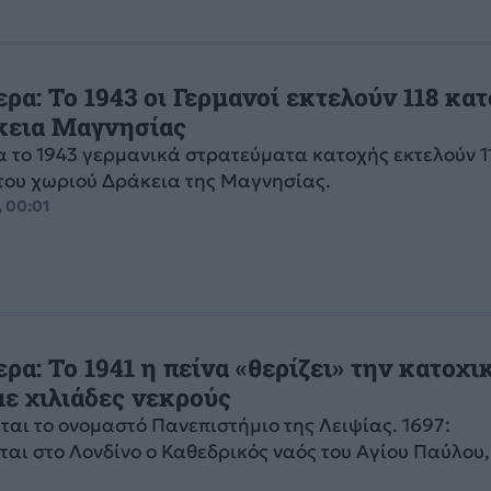
ρα: Το 1943 οι Γερμανοί εκτελούν 118 κα
κεια Μαγνησίας
 το 1943 γερμανικά στρατεύματα κατοχής εκτελούν 1
του χωριού Δράκεια της Μαγνησίας.
, 00:01
ρα: Το 1941 η πείνα «θερίζει» την κατοχι
με χιλιάδες νεκρούς
εται το ονομαστό Πανεπιστήμιο της Λειψίας. 1697:
ται στο Λονδίνο ο Καθεδρικός ναός του Αγίου Παύλου,