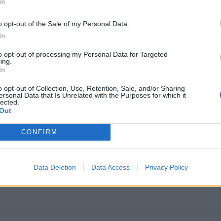
 Σκύδρα
In
 το 1944 οι Γερμανοί εκκενώνουν την Έδεσσα και την
o opt-out of the Sale of my Personal Data.
, 00:01
In
to opt-out of processing my Personal Data for Targeted
ing.
In
o opt-out of Collection, Use, Retention, Sale, and/or Sharing
ersonal Data that Is Unrelated with the Purposes for which it
lected.
ερα: Το 1942 η αντιστασιακή ΠΕΑΝ ανατιν
Out
 της ΕΣΠΟ
CONFIRM
 το 1942 η αντιστασιακή οργάνωση ΠΕΑΝ ανατινάζει
ης προδοτικής οργάνωσης ΕΣΠΟ Αθηνών στη διασταύ
Data Deletion
Data Access
Privacy Policy
, 00:01