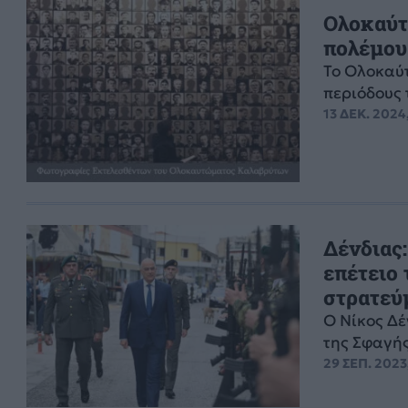
Ολοκαύτ
πολέμου
Το Ολοκαύτ
περιόδους 
13 ΔΕΚ. 2024
Δένδιας:
επέτειο
στρατεύμ
Ο Νίκος Δέ
της Σφαγή
29 ΣΕΠ. 2023,