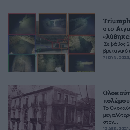
Triumph
στο Αιγα
«λύθηκε»
Σε βάθος 2
βρετανικό 
7 ΙΟΥΝ. 2023,
Ολοκαύτ
πολέμου 
Το Ολοκαύ
μεγαλύτερα
στον...
13 ΔΕΚ. 2021,