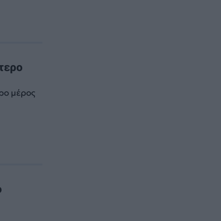
ύτερο
ερο μέρος
ο