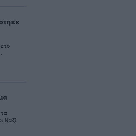
ίστηκε
ε το
.
μα
 τα
ι Ναζί