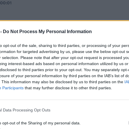
 00:01
 -
Do Not Process My Personal Information
to opt-out of the sale, sharing to third parties, or processing of your per
ερα: To 1922 o Μπενίτο Μουσολίνι αναλα
formation for targeted advertising by us, please use the below opt-out s
r selection. Please note that after your opt-out request is processed y
ματισμό κυβέρνησης στην Ιταλία
eing interest-based ads based on personal information utilized by us or
εγονότα σαν σήμερα.
disclosed to third parties prior to your opt-out. You may separately opt-
, 00:01
losure of your personal information by third parties on the IAB’s list of
. This information may also be disclosed by us to third parties on the
IA
Participants
that may further disclose it to other third parties.
l Data Processing Opt Outs
ερα: Το 1944 οι Γερμανοί εκκενώνουν τη
o opt-out of the Sharing of my personal data.