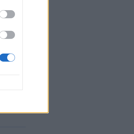
 Σκύδρα.
άζει τα
 τα
ρωση της