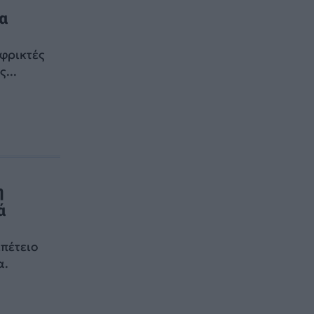
α
 φρικτές
...
η
ά
επέτειο
α.