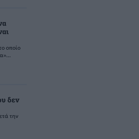
να
ναι
το οποίο
α»...
ου δεν
ετά την