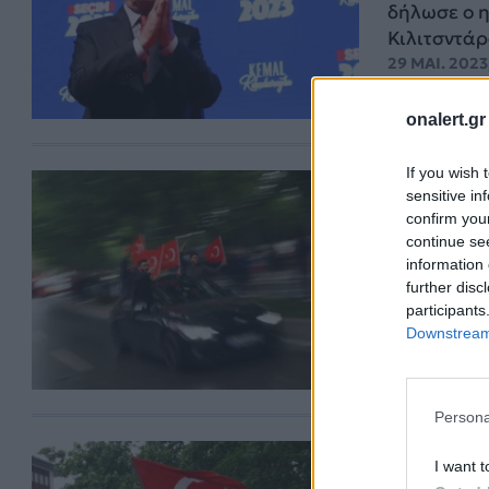
δήλωσε ο η
Κιλιτσντάρ
29 ΜΑΙ. 2023
onalert.gr
If you wish 
Ερντογάν
sensitive in
confirm you
εκλογές
continue se
Ο Ερντογάν
information 
θητεία στην
further disc
28 ΜΑΙ. 2023,
participants
Downstream 
Persona
Εκλογές
I want t