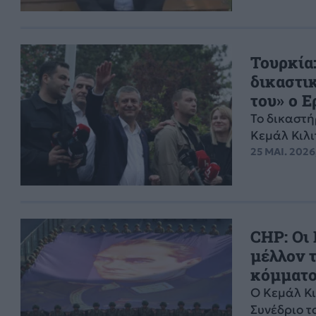
Τουρκία:
δικαστικ
του» ο 
Το δικαστή
Κεμάλ Κιλι
25 ΜΑΙ. 2026,
CHP: Οι
μέλλον τ
κόμματ
Ο Κεμάλ Κι
Συνέδριο τ