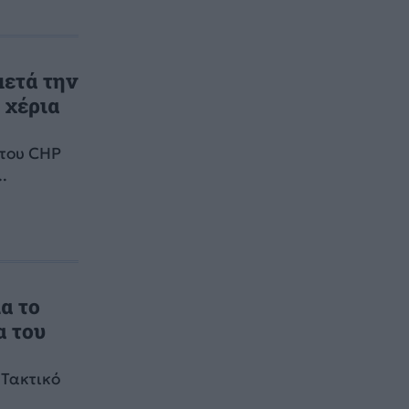
μετά την
 χέρια
 του CHP
.
α το
α του
 Τακτικό