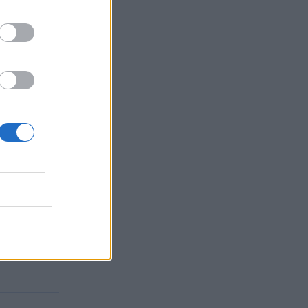
ία δίνουν
ον
υταρχική
 σημείωσε
ορα».