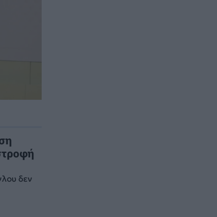
ιση
στροφή
γλου δεν