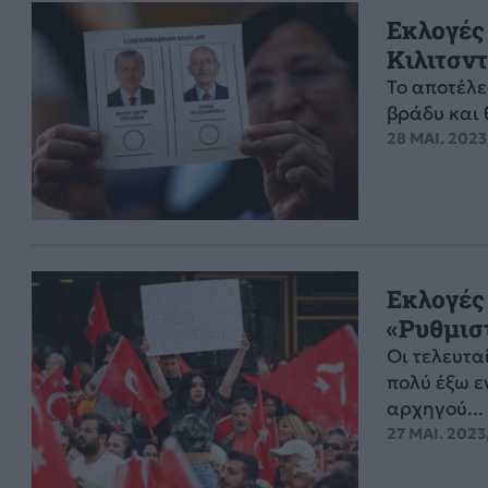
Εκλογές
Κιλιτσν
Το αποτέλε
βράδυ και 
28 ΜΑΙ. 2023
Εκλογές
«Ρυθμισ
Οι τελευτα
πολύ έξω ε
αρχηγού...
27 ΜΑΙ. 2023,