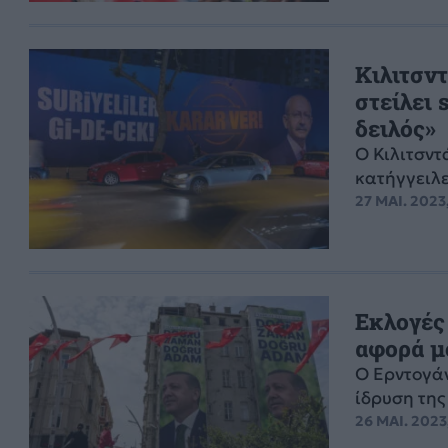
Κιλιτσντ
στείλει
δειλός»
Ο Κιλιτσντ
κατήγγειλε
27 ΜΑΙ. 2023
Εκλογές
αφορά μ
Ο Ερντογάν
ίδρυση της
26 ΜΑΙ. 2023