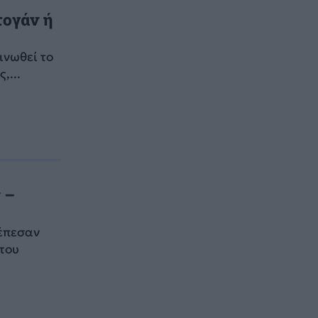
τογάν ή
ινωθεί το
,...
 –
 έπεσαν
 του