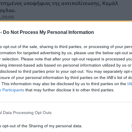
ττημένος υποψήφιος της αντιπολίτευσης, Κεμάλ
ογλου.
, 05:00
 -
Do Not Process My Personal Information
to opt-out of the sale, sharing to third parties, or processing of your per
: Κερδίζει νέα προεδρική θητεία μετά τι
formation for targeted advertising by us, please use the below opt-out s
r selection. Please note that after your opt-out request is processed y
 της 28ης Μαΐου στην Τουρκία
eing interest-based ads based on personal information utilized by us or
 φέρεται να εξασφαλίζει σχετικά άνετα ακόμη μία π
disclosed to third parties prior to your opt-out. You may separately opt-
 Τουρκία, αν και για να το επιτύχει χρειάστηκε...
losure of your personal information by third parties on the IAB’s list of
 19:57
. This information may also be disclosed by us to third parties on the
IA
Participants
that may further disclose it to other third parties.
l Data Processing Opt Outs
 στην Τουρκία: «Πήρε κεφάλι» ο Ερντογάν
o opt-out of the Sharing of my personal data.