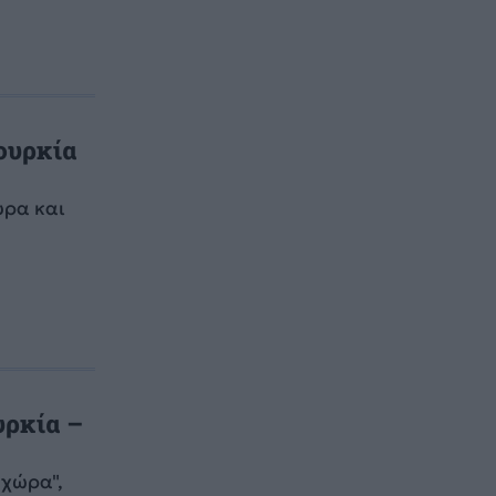
ουρκία
υρα και
υρκία –
 χώρα",