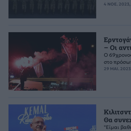
4 ΝΟΕ. 2023,
Ερντογά
– Οι αντ
Ο 69χρονος
στο πρόσωπ
29 ΜΑΙ. 2023
Κιλιτσντ
Θα συνε
"Είμαι βαθ