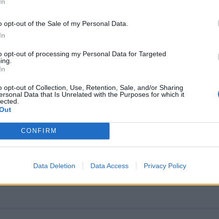
 μετρήσεις
In
ρουόμενα αποτελέσματα για τις εκλογές στην Τουρκ
o opt-out of the Sale of my Personal Data.
που πρόσκεινται είτε στη συμπολίτευση, είτε στην
In
υση.
, 18:39
to opt-out of processing my Personal Data for Targeted
ing.
In
o opt-out of Collection, Use, Retention, Sale, and/or Sharing
ersonal Data that Is Unrelated with the Purposes for which it
lected.
ν: Έχουμε την μεγαλύτερη συμμετοχή στ
Out
 Κιλιτσντάρογλου: Ψηφίστε να φύγει η α
CONFIRM
ηση
 συμπολίτες μου να έρθουν ακάθεκτοι να ψηφίσουν»,
, τονίζοντας ότι η ψηφοφορία «θα ολοκληρωθεί γρήγ
Data Deletion
Data Access
Privacy Policy
 13:55