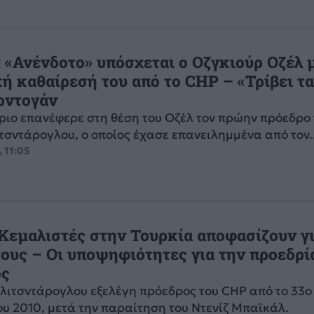
 «Ανένδοτο» υπόσχεται ο Οζγκιούρ Οζέλ 
ή καθαίρεσή του από το CHP – «Τρίβει τα
Ερντογάν
ριο επανέφερε στη θέση του Οζέλ τον πρώην πρόεδρο
τσντάρογλου, ο οποίος έχασε επανειλημμένα από τον..
 11:05
 Κεμαλιστές στην Τουρκία αποφασίζουν γι
ους – Οι υποψηφιότητες για την προεδρί
ος
λιτσντάρογλου εξελέγη πρόεδρος του CHP από το 33ο
ου 2010, μετά την παραίτηση του Ντενίζ Μπαϊκάλ.