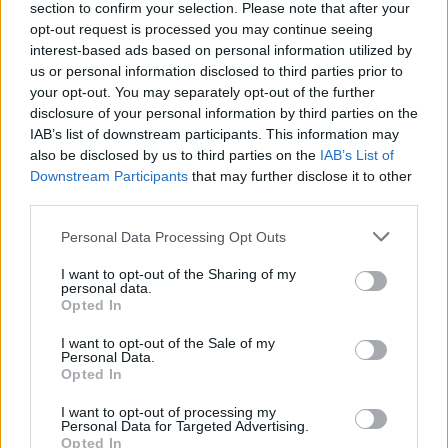
section to confirm your selection. Please note that after your
opt-out request is processed you may continue seeing
interest-based ads based on personal information utilized by
us or personal information disclosed to third parties prior to
your opt-out. You may separately opt-out of the further
disclosure of your personal information by third parties on the
IAB’s list of downstream participants. This information may
also be disclosed by us to third parties on the
IAB’s List of
Downstream Participants
that may further disclose it to other
third parties.
Συντριβή C-130 στην Κολομβία: Στους
66 οι νεκροί – 58 μέλη του στρατού, 6
Personal Data Processing Opt Outs
της αεροπορίας και 2 αστυνομικοί
I want to opt-out of the Sharing of my
Η συντριβή του αεροσκάφους C-
personal data.
130 Hercules έγινε περί τις 10:00 (τοπική ώρα·
Opted In
17:00 ώρα Ελλάδας), αμέσως μετά την
I want to opt-out of the Sale of my
απογείωσή του από το Πουέρτο...
Personal Data.
24 ΜΑΡ. 2026, 08:29
Opted In
I want to opt-out of processing my
Personal Data for Targeted Advertising.
Opted In