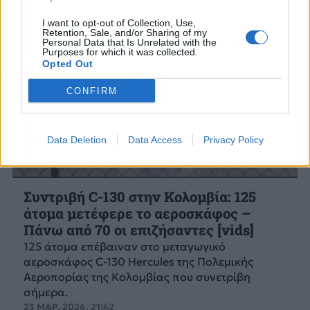
I want to opt-out of Collection, Use,
Retention, Sale, and/or Sharing of my
Personal Data that Is Unrelated with the
Purposes for which it was collected.
Opted Out
CONFIRM
Data Deletion
Data Access
Privacy Policy
Συντριβή C-130 στην Κολομβία: 125
άτομα μετέφερε το αεροσκάφος –
Πάνω από 70 οι επιζήσαντες [vids]
125 άτομα επέβαιναν στο μεταγωγικό
αεροσκάφος C-130 Hercules της Πολεμικής
Αεροπορίας της Κολομβίας που συνετρίβη
σήμερα.
23 ΜΑΡ. 2026, 21:42