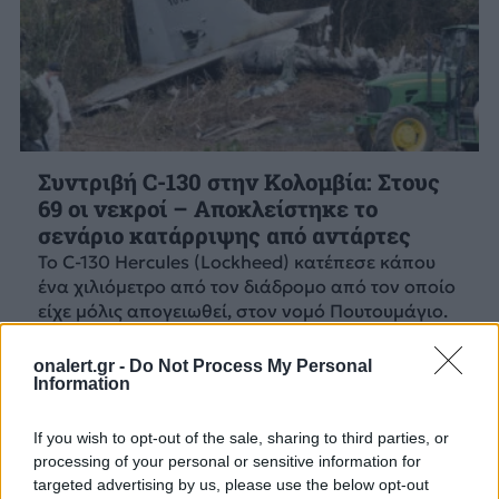
Συντριβή C-130 στην Κολομβία: Στους
69 οι νεκροί – Αποκλείστηκε το
σενάριο κατάρριψης από αντάρτες
Το C-130 Hercules (Lockheed) κατέπεσε κάπου
ένα χιλιόμετρο από τον διάδρομο από τον οποίο
είχε μόλις απογειωθεί, στον νομό Πουτουμάγιο.
25 ΜΑΡ. 2026, 09:04
onalert.gr -
Do Not Process My Personal
Information
If you wish to opt-out of the sale, sharing to third parties, or
processing of your personal or sensitive information for
targeted advertising by us, please use the below opt-out