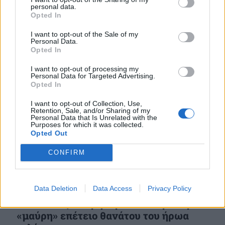
personal data.
23 ΜΑΙ. 2024, 13:29
Opted In
I want to opt-out of the Sale of my
Personal Data.
Opted In
I want to opt-out of processing my
Personal Data for Targeted Advertising.
Opted In
I want to opt-out of Collection, Use,
Retention, Sale, and/or Sharing of my
Personal Data that Is Unrelated with the
Purposes for which it was collected.
Opted Out
CONFIRM
Data Deletion
Data Access
Privacy Policy
Σμηναγός Κώστας Ηλιάκης:
«Αθάνατος» το μήνυμα ΥΕΘΑ για την
«μαύρη» επέτειο θανάτου του ήρωα