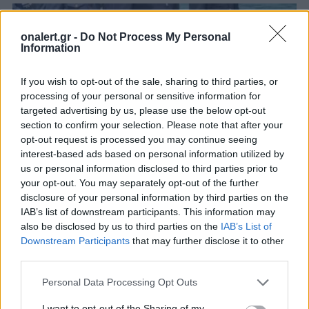
onalert.gr -
Do Not Process My Personal
Information
If you wish to opt-out of the sale, sharing to third parties, or
processing of your personal or sensitive information for
targeted advertising by us, please use the below opt-out
section to confirm your selection. Please note that after your
opt-out request is processed you may continue seeing
interest-based ads based on personal information utilized by
us or personal information disclosed to third parties prior to
your opt-out. You may separately opt-out of the further
disclosure of your personal information by third parties on the
Η συγκινητική ομιλία του Α/ΓΕΑ
IAB’s list of downstream participants. This information may
Γρηγοριάδη στην τελετή Μνήμης του
also be disclosed by us to third parties on the
IAB’s List of
Downstream Participants
that may further disclose it to other
Σμηναγού Ηλιάκη – Πτήση από
third parties.
μαχητικά F-16 [vids]
Ο Α/ΓΕΑ Δημητριάδης τόνισε στην ομιλία του ότι
Personal Data Processing Opt Outs
η Πολεμική Αεροπορία δεν ξεχνά τον Κώστα
Ηλιάκη και ότι οι ελληνικές...
I want to opt-out of the Sharing of my