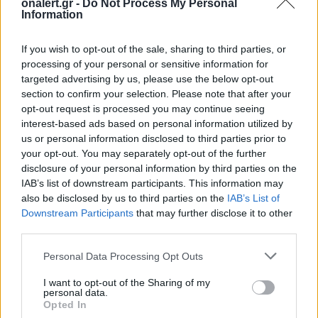
onalert.gr -
Do Not Process My Personal
Information
If you wish to opt-out of the sale, sharing to third parties, or
processing of your personal or sensitive information for
targeted advertising by us, please use the below opt-out
section to confirm your selection. Please note that after your
opt-out request is processed you may continue seeing
interest-based ads based on personal information utilized by
us or personal information disclosed to third parties prior to
your opt-out. You may separately opt-out of the further
disclosure of your personal information by third parties on the
IAB’s list of downstream participants. This information may
also be disclosed by us to third parties on the
IAB’s List of
Ουκρανία: «Ο ρωσικός στρατός
Downstream Participants
that may further disclose it to other
κατέλαβε την Κρεμίνα – Δεν ξέρουμε
third parties.
πόσοι είναι οι νεκροί»
Οι ρωσικές δυνάμεις κατέλαβαν την πόλη
Personal Data Processing Opt Outs
Κρεμίνα στην ανατολική Ουκρανία και τα
I want to opt-out of the Sharing of my
ουκρανικά στρατεύματα έχουν αποσυρθεί από
personal data.
την πόλη, δήλωσε...
Opted In
19 ΑΠΡ. 2022, 14:26