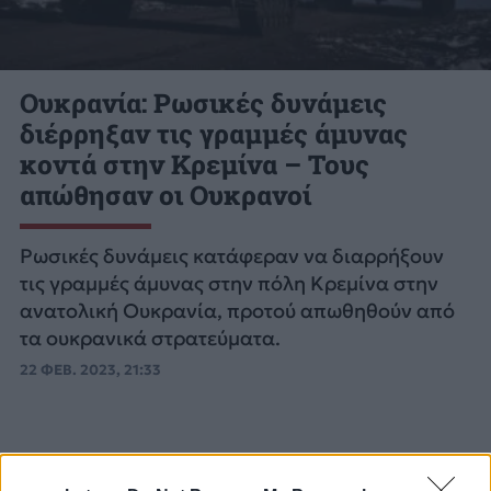
Ουκρανία: Ρωσικές δυνάμεις
διέρρηξαν τις γραμμές άμυνας
κοντά στην Κρεμίνα – Τους
απώθησαν οι Ουκρανοί
Ρωσικές δυνάμεις κατάφεραν να διαρρήξουν
τις γραμμές άμυνας στην πόλη Κρεμίνα στην
ανατολική Ουκρανία, προτού απωθηθούν από
τα ουκρανικά στρατεύματα.
22 ΦΕΒ. 2023, 21:33