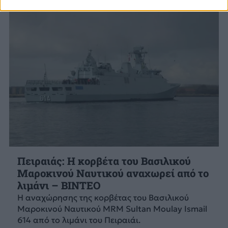
Πειραιάς: Η κορβέτα του Βασιλικού
Μαροκινού Ναυτικού αναχωρεί από το
λιμάνι – ΒΙΝΤΕΟ
Η αναχώρησης της κορβέτας του Βασιλικού
Μαροκινού Ναυτικού MRM Sultan Moulay Ismail
614 από το λιμάνι του Πειραιάι.