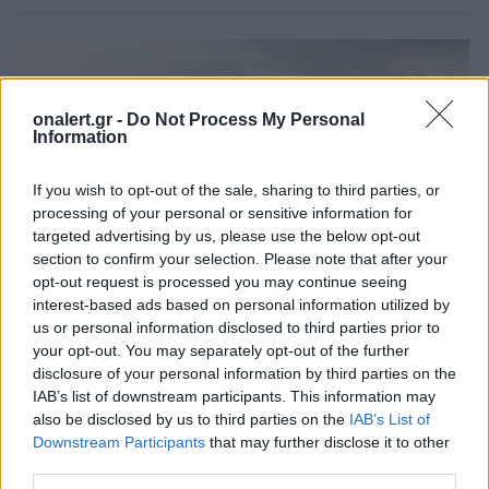
onalert.gr -
Do Not Process My Personal
Information
If you wish to opt-out of the sale, sharing to third parties, or
processing of your personal or sensitive information for
targeted advertising by us, please use the below opt-out
section to confirm your selection. Please note that after your
opt-out request is processed you may continue seeing
interest-based ads based on personal information utilized by
us or personal information disclosed to third parties prior to
your opt-out. You may separately opt-out of the further
Πειραιάς: Η πύλη της Κίνας σε
disclosure of your personal information by third parties on the
ολόκληρον τον κόσμο
IAB’s list of downstream participants. This information may
also be disclosed by us to third parties on the
IAB’s List of
O Πειραιάς ανέβηκε κατά έξι θέσεις στην
Downstream Participants
that may further disclose it to other
παγκόσμια κατάταξη των εμπορικών λιμανιών.
third parties.
27 ΑΥΓ. 2018, 12:40