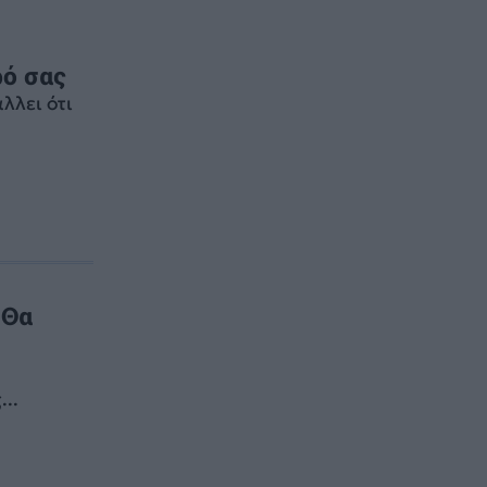
ρό σας
λλει ότι
 Θα
..