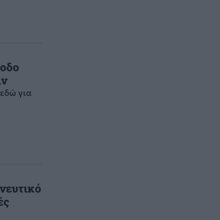
ξοδο
ιν
 εδώ για
ηνευτικό
ές