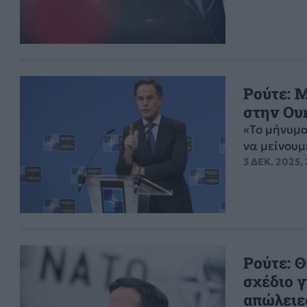
Ρούτε: Μ
στην Ου
«Το μήνυμα
να μείνουμ
3 ΔΕΚ. 2025,
Ρούτε: Θ
σχέδιο 
απώλειε