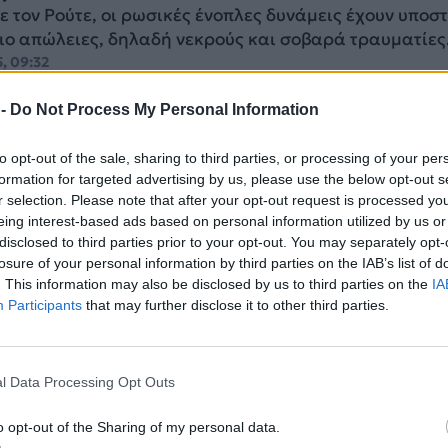
 τον Ρούτε, οι ρωσικές ένοπλες δυνάμεις έχουν υποστ
ο απώλειες, δηλαδή νεκρούς και σοβαρά τραυματίες
, 09:32
 -
Do Not Process My Personal Information
to opt-out of the sale, sharing to third parties, or processing of your per
Το ΝΑΤΟ ξεπερνά πλέον τη Ρωσία σε παρ
formation for targeted advertising by us, please use the below opt-out s
r selection. Please note that after your opt-out request is processed y
ικών μετά από χρόνια καθυστέρησης
eing interest-based ads based on personal information utilized by us or
οειδοποίησε ότι η Ρωσία παραμένει μια «αποσταθερο
disclosed to third parties prior to your opt-out. You may separately opt-
ρά τις αποτυχίες της στην Ουκρανία.
losure of your personal information by third parties on the IAB’s list of
 15:24
. This information may also be disclosed by us to third parties on the
IA
Participants
that may further disclose it to other third parties.
l Data Processing Opt Outs
Ρούτε υποβαθμίζει τις συνέπειες της
o opt-out of the Sharing of my personal data.