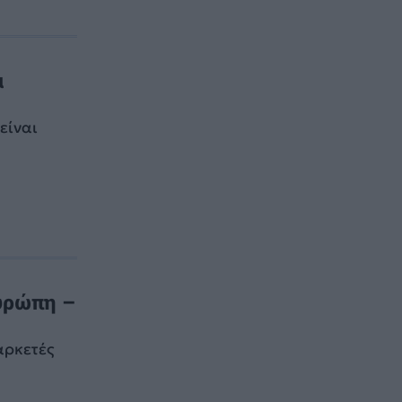
α
είναι
υρώπη –
αρκετές