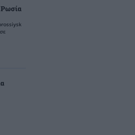
η Ρωσία
rossiysk
σε
ια