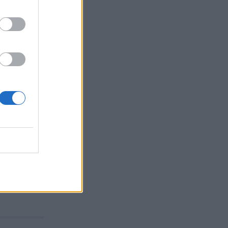
ην
ς
ιλότοι
ι
σίας»,
.