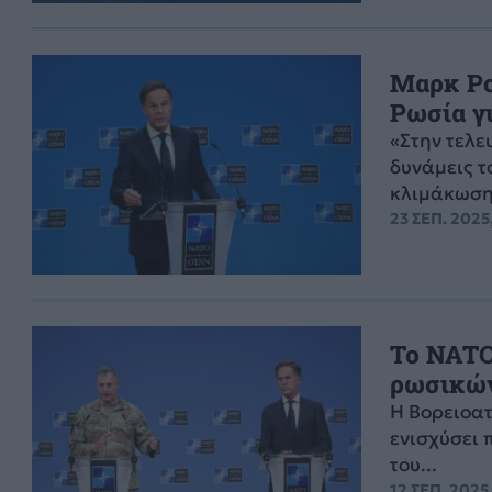
Μαρκ Ρού
Ρωσία γι
«Στην τελε
δυνάμεις 
κλιμάκωση»
23 ΣΕΠ. 2025,
Το NATO
ρωσικών
Η Βορειοατ
ενισχύσει 
του...
12 ΣΕΠ. 2025