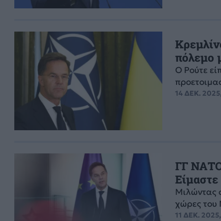
Κρεμλίνο
πόλεμο 
Ο Ρούτε εί
προετοιμασ
14 ΔΕΚ. 2025,
ΓΓ ΝΑΤΟ
Είμαστε
Μιλώντας σ
χώρες του 
11 ΔΕΚ. 2025,