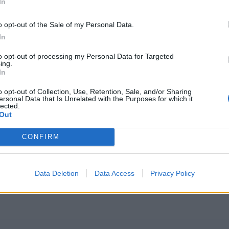
σης αμερικανικών στρατευμάτων από τ
In
– «Ας μην υπερβάλουμε»
o opt-out of the Sale of my Personal Data.
ΑΤΟ Μαρκ Ρούτε υποβάθμισε σήμερα τις συνέπειες τη
In
 από τη Ρουμανία ενός τμήματος των αμερικανικών
ων...
to opt-out of processing my Personal Data for Targeted
ing.
 19:23
In
o opt-out of Collection, Use, Retention, Sale, and/or Sharing
ersonal Data that Is Unrelated with the Purposes for which it
lected.
«ξεφτιλίζει» τις ρωσικές δυνάμεις: «Οι π
Out
 ξέρουν να χειρίζονται τα μαχητικά και ο
CONFIRM
ιοι να ρίχνουν άγκυρα»
ι δεν πρέπει «να υπερεκτιμούν τις ικανότητες της Ρω
αρκ Ρούτε κατά τη διάρκεια συνέντευξης Τύπου στις..
Data Deletion
Data Access
Privacy Policy
 17:29