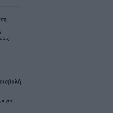
 τη
ι
ωρίς
 εισβολή
α
έρυγας