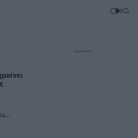
ΔΙΑΦΗΜΙΣΗ
ημαίνει
ς
α...