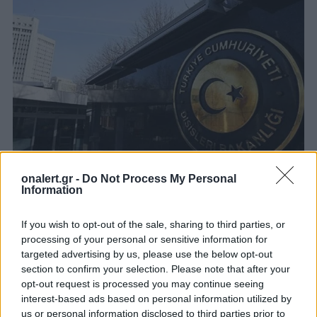
onalert.gr -
Do Not Process My Personal
Information
Τουρκία: Προκαλεί ξανά με τον «δίκαιο
αγώνα της τουρκικής μειονότητας
If you wish to opt-out of the sale, sharing to third parties, or
Δυτικής Θράκης»
processing of your personal or sensitive information for
Η Τουρκία συνεχίζει τις εμπρηστικές δηλώσεις
targeted advertising by us, please use the below opt-out
απέναντι στην Ελλάδα και με ανάρτηση στο
section to confirm your selection. Please note that after your
twitter κάνει λόγο περί τουρκικής μειονότητας
opt-out request is processed you may continue seeing
στην Θράκη.
interest-based ads based on personal information utilized by
us or personal information disclosed to third parties prior to
29 ΙΑΝ. 2023, 13:28