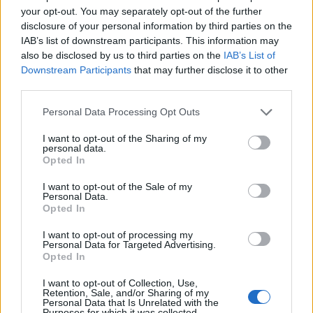
your opt-out. You may separately opt-out of the further
disclosure of your personal information by third parties on the
IAB’s list of downstream participants. This information may
also be disclosed by us to third parties on the
IAB’s List of
Downstream Participants
that may further disclose it to other
third parties.
Personal Data Processing Opt Outs
I want to opt-out of the Sharing of my
personal data.
Opted In
I want to opt-out of the Sale of my
Personal Data.
Opted In
I want to opt-out of processing my
Personal Data for Targeted Advertising.
Μειονότητα στη Θράκη: Παρέμβαση
Opted In
της Άγκυρας για το σχολικό ωράριο
Σε νέα παρέμβαση για τη μειονότητα στη Θράκη
I want to opt-out of Collection, Use,
Retention, Sale, and/or Sharing of my
προχώρησε το τουρκικό ΥΠΕΞ κατηγορώντας την
Personal Data that Is Unrelated with the
Purposes for which it was collected.