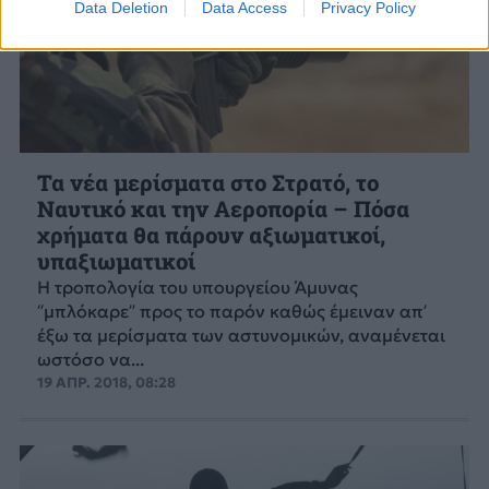
Data Deletion
Data Access
Privacy Policy
Τα νέα μερίσματα στο Στρατό, το
Ναυτικό και την Αεροπορία – Πόσα
χρήματα θα πάρουν αξιωματικοί,
υπαξιωματικοί
Η τροπολογία του υπουργείου Άμυνας
“μπλόκαρε” προς το παρόν καθώς έμειναν απ’
έξω τα μερίσματα των αστυνομικών, αναμένεται
ωστόσο να...
19 ΑΠΡ. 2018, 08:28