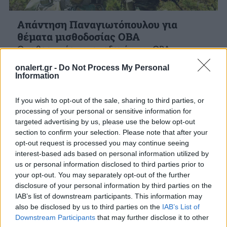
Απάντηση Παναγιωτόπουλου για
θέματα μισθοδοσίας ΟΒΑ
Ο καθορισμός των αποδοχών των ΟΒΑ
υπαγορεύτηκε από την ανάγκη εναρμόνισής
onalert.gr -
Do Not Process My Personal
τους με το νέο σύστημα αμοιβών, την αποτροπή
Information
πρόσθετων...
28 ΑΠΡ. 2021, 11:00
If you wish to opt-out of the sale, sharing to third parties, or
processing of your personal or sensitive information for
targeted advertising by us, please use the below opt-out
section to confirm your selection. Please note that after your
opt-out request is processed you may continue seeing
interest-based ads based on personal information utilized by
us or personal information disclosed to third parties prior to
your opt-out. You may separately opt-out of the further
disclosure of your personal information by third parties on the
IAB’s list of downstream participants. This information may
also be disclosed by us to third parties on the
IAB’s List of
Downstream Participants
that may further disclose it to other