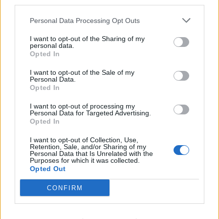
third parties.
Personal Data Processing Opt Outs
I want to opt-out of the Sharing of my
ΣτΕ: Είπε “όχι” στις αιτήσεις νέου
personal data.
Opted In
μισθολογίου στελεχών Ενόπλων
Δυνάμεων και Δυνάμεων Ασφαλείας
I want to opt-out of the Sale of my
Personal Data.
Συνεπώς, καταλήγει η πλειοψηφία, αποτελεί,
Opted In
«απλή ερμηνευτική εγκύκλιο προς τις
αναφερόμενες στον πίνακα αποδεκτών
I want to opt-out of processing my
Personal Data for Targeted Advertising.
υπηρεσίες, στερούμενη εκτελεστού χαρακτήρα».
Opted In
5 ΜΑΡ. 2021, 15:43
I want to opt-out of Collection, Use,
Retention, Sale, and/or Sharing of my
Personal Data that Is Unrelated with the
Purposes for which it was collected.
Opted Out
CONFIRM