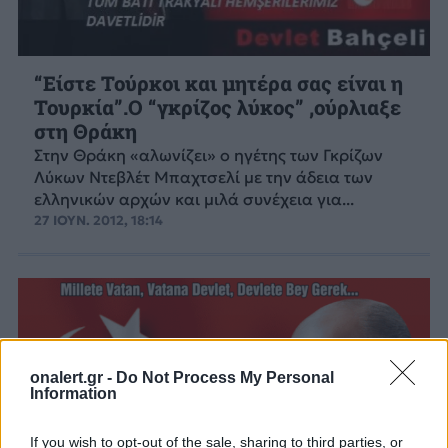
“Είστε Τούρκοι και μητέρα σας είναι η
Τουρκία”.Ο “γκρίζος λύκος” ,ούρλιαξε
στη Θράκη
Στην Θράκη «αλωνίζει» ο ηγέτης των Γκρίζων
Λύκων Ντεβλέτ Μπαχτσελί με την άδεια των
ελληνικών αρχών και μιλά συνέχεια για...
27 ΙΟΥΝ. 2012, 18:14
onalert.gr -
Do Not Process My Personal
Information
If you wish to opt-out of the sale, sharing to third parties, or