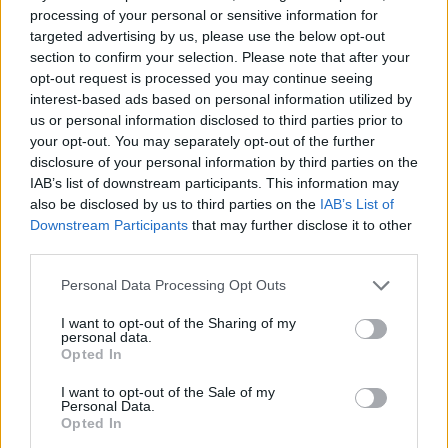
processing of your personal or sensitive information for
targeted advertising by us, please use the below opt-out
section to confirm your selection. Please note that after your
opt-out request is processed you may continue seeing
interest-based ads based on personal information utilized by
us or personal information disclosed to third parties prior to
Ο ηγέτης των Γκρίζων Λύκων
your opt-out. You may separately opt-out of the further
-δολοφόνων του Ισαάκ- σήμερα στη
disclosure of your personal information by third parties on the
Θράκη! Με άδεια του ελληνικού
IAB’s list of downstream participants. This information may
κράτους!
also be disclosed by us to third parties on the
IAB’s List of
Downstream Participants
that may further disclose it to other
Τι δουλειά έχει ο ηγέτης των Γκρίζων Λύκων στη
third parties.
Δυτική Θράκη και ποιός του έχει δώσει άδεια να
επισκεφθεί αυτή...
Personal Data Processing Opt Outs
27 ΙΟΥΝ. 2012, 00:01
I want to opt-out of the Sharing of my
personal data.
ΣΕΛΙΔΑ
4
ΑΠΟ
4
Opted In
I want to opt-out of the Sale of my
Personal Data.
ΔΙΑΦΗΜΙΣΗ
Opted In