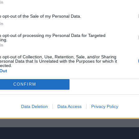
In
o opt-out of the Sale of my Personal Data.
In
er Meet 24: Οι «ιπτάμενες Τίγρεις» της 
Τουρκίας μαζί στην Γερμανία
to opt-out of processing my Personal Data for Targeted
ing.
ίνεται ότι είναι εξαιρετικά προσεκτικό σε ό,τι αφορά
In
των Ελλήνων και Τούρκων ιπτάμενων στα σενάρια του
o opt-out of Collection, Use, Retention, Sale, and/or Sharing
, 08:31
ersonal Data that Is Unrelated with the Purposes for which it
lected.
Out
CONFIRM
ΣΕΛΙ
Data Deletion
Data Access
Privacy Policy