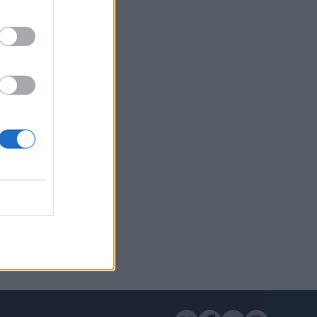
Ελλάδας
 τη
...
ΔΑ
1
ΑΠΟ
1