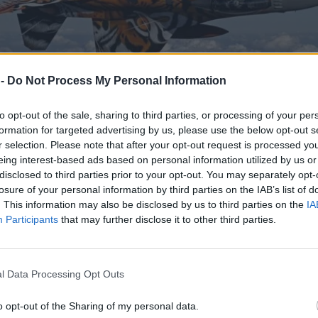
 -
Do Not Process My Personal Information
to opt-out of the sale, sharing to third parties, or processing of your per
formation for targeted advertising by us, please use the below opt-out s
r selection. Please note that after your opt-out request is processed y
eing interest-based ads based on personal information utilized by us or
disclosed to third parties prior to your opt-out. You may separately opt-
losure of your personal information by third parties on the IAB’s list of
ger Meet 2024»: Οι «τίγρεις» από την 33
. This information may also be disclosed by us to third parties on the
IA
Participants
that may further disclose it to other third parties.
» τους ουρανούς της Γερμανίας [pics]
ρα της 116 Πτέρυγας Μάχης έλαβε μέρος στην άσκηση
 2024», που έγινε στην Αεροπορική Βάση...
l Data Processing Opt Outs
4, 17:12
o opt-out of the Sharing of my personal data.