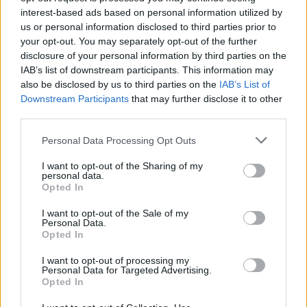
interest-based ads based on personal information utilized by
us or personal information disclosed to third parties prior to
your opt-out. You may separately opt-out of the further
disclosure of your personal information by third parties on the
IAB’s list of downstream participants. This information may
also be disclosed by us to third parties on the
IAB’s List of
Downstream Participants
that may further disclose it to other
third parties.
Φράγμα Καχόβκα: Στους 17 οι νεκροί
Personal Data Processing Opt Outs
από τις πλημμύρες σε δύο
κατεχόμενες από τη Ρωσία πόλεις
I want to opt-out of the Sharing of my
personal data.
Η Ρωσία ανέβασε σήμερα σε 17 τον απολογισμό
Opted In
των νεκρών από τις πλημμύρες που
προκλήθηκαν σε δύο πόλεις στη νότια...
I want to opt-out of the Sale of my
Personal Data.
13 ΙΟΥΝ. 2023, 16:11
Opted In
I want to opt-out of processing my
Personal Data for Targeted Advertising.
Opted In