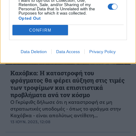
I want to opt-out of Collection, Use,
Retention, Sale, and/or Sharing of my
Personal Data that Is Unrelated with the
Purposes for which it was collected.
Opted Out
CONFIRM
Data Deletion
Data Access
Privacy Policy
Καχόβκα: Η καταστροφή του
φράγματος θα φέρει αύξηση στις τιμές
των τροφίμων και επισιτιστικά
προβλήματα ανά τον κόσμο
Ο Γκρίφιθς δήλωσε ότι η καταστροφή σε μη
στρατιωτικές υποδομές - όπως το φράγμα στην
Καχόβκα - είναι απολύτως αντίθετη...
13 ΙΟΥΝ. 2023, 12:08