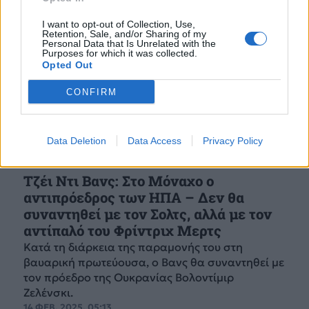
I want to opt-out of Collection, Use,
Retention, Sale, and/or Sharing of my
Personal Data that Is Unrelated with the
Purposes for which it was collected.
Opted Out
CONFIRM
Data Deletion
Data Access
Privacy Policy
Τζέι Ντι Βανς: Στο Μόναχο ο
αντιπρόεδρος των ΗΠΑ – Δεν θα
συναντηθεί με τον Σολτς, αλλά με τον
αντίπαλό του Φρίντριχ Μερτς
Κατά τη διάρκεια της παραμονής του στη
βαυαρική πρωτεύουσα, ο Βανς θα συναντηθεί με
τον πρόεδρο της Ουκρανίας Βολοντίμιρ
Ζελένσκι.
14 ΦΕΒ. 2025, 05:13