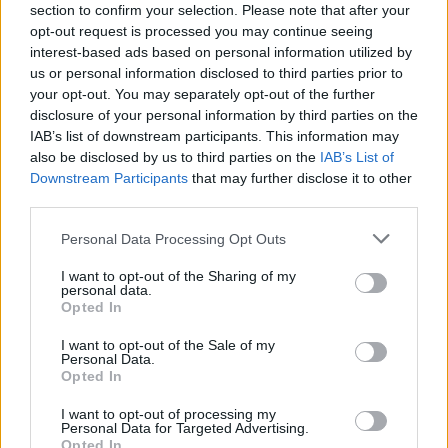
section to confirm your selection. Please note that after your
opt-out request is processed you may continue seeing
interest-based ads based on personal information utilized by
us or personal information disclosed to third parties prior to
your opt-out. You may separately opt-out of the further
disclosure of your personal information by third parties on the
IAB’s list of downstream participants. This information may
also be disclosed by us to third parties on the
IAB’s List of
Downstream Participants
that may further disclose it to other
Γερμανία: Οι δύο «μονομάχοι» Σολτς
third parties.
και Μερτς απορρίπτουν τις δηλώσεις
του Τζέι Ντι Βανς
Personal Data Processing Opt Outs
«Όσα ειπώθηκαν (σσ από τον Βανς) είναι
I want to opt-out of the Sharing of my
εκνευριστικά και δεν μπορούν απλώς να
personal data.
σχολιαστούν απορριπτικά και να
Opted In
υποβαθμιστούν», είπε ο...
I want to opt-out of the Sale of my
15 ΦΕΒ. 2025, 11:29
Personal Data.
Opted In
I want to opt-out of processing my
Personal Data for Targeted Advertising.
Opted In