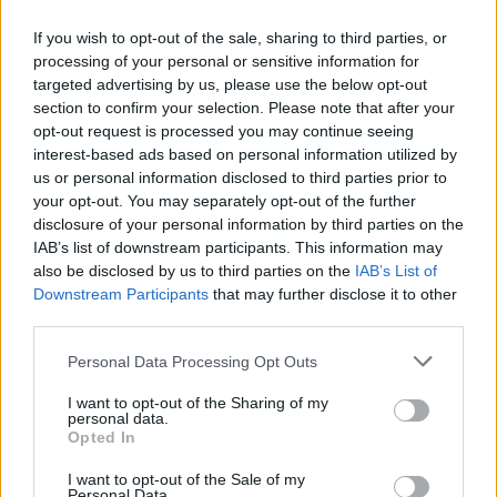
If you wish to opt-out of the sale, sharing to third parties, or
processing of your personal or sensitive information for
targeted advertising by us, please use the below opt-out
section to confirm your selection. Please note that after your
opt-out request is processed you may continue seeing
interest-based ads based on personal information utilized by
us or personal information disclosed to third parties prior to
your opt-out. You may separately opt-out of the further
disclosure of your personal information by third parties on the
Γιούνκερ, Τσίπρας, Ζάεφ και Όρμπαν:
IAB’s list of downstream participants. This information may
Στην ολομέλεια του Ευρωκοινοβουλίου
also be disclosed by us to third parties on the
IAB’s List of
την ερχόμενη εβδομάδα
Downstream Participants
that may further disclose it to other
Συζήτηση για την κατάσταση της Ένωσης -
third parties.
Αποτίμηση του έργου του Γιούνκερ.
9 ΣΕΠ. 2018, 21:55
Personal Data Processing Opt Outs
I want to opt-out of the Sharing of my
personal data.
Opted In
ΔΙΑΦΗΜΙΣΗ
I want to opt-out of the Sale of my
Personal Data.