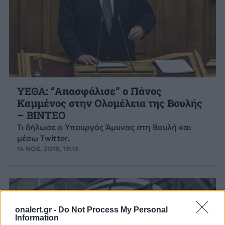
ΥΕΘΑ: “Απασφάλισε” ο Πάνος
Καμμένος στην Ολομέλεια της Βουλής
– ΒΙΝΤΕΟ
Τι δήλωσε ο Υπουργός Άμυνας στη Βουλή και
μέσω Twitter.
14 ΝΟΕ. 2018, 19:15
onalert.gr -
Do Not Process My Personal
Information