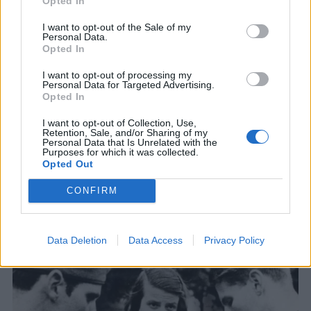
Opted In
I want to opt-out of the Sale of my
Personal Data.
Opted In
I want to opt-out of processing my
Personal Data for Targeted Advertising.
Άουσβιτς: Ημέρα μνήμης των θυμάτων
Opted In
του Ολοκαυτώματος
ΦΩΤΟ - Σήμερα ειναι η 69η επέτειος απο την
I want to opt-out of Collection, Use,
Retention, Sale, and/or Sharing of my
απελευθέρωση του στρατοπέδου συγκέντρωσης
Personal Data that Is Unrelated with the
Purposes for which it was collected.
του Άουσβιτς.
Opted Out
27 ΙΑΝ. 2014, 12:16
CONFIRM
Data Deletion
Data Access
Privacy Policy