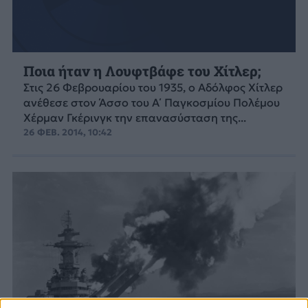
Ποια ήταν η Λουφτβάφε του Χίτλερ;
Στις 26 Φεβρουαρίου του 1935, ο Αδόλφος Χίτλερ
ανέθεσε στον Άσσο του Α΄ Παγκοσμίου Πολέμου
Χέρμαν Γκέρινγκ την επανασύσταση της...
26 ΦΕΒ. 2014, 10:42