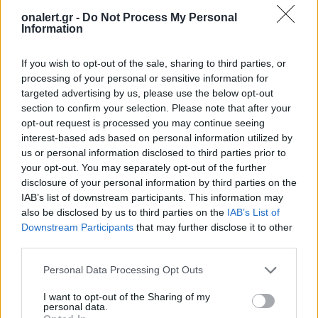
onalert.gr -
Do Not Process My Personal
Information
If you wish to opt-out of the sale, sharing to third parties, or
Ποιος κέρδισε το Β΄Παγκόσμιο; Οι ΗΠΑ
processing of your personal or sensitive information for
ή η Σοβιετική Ένωση;
targeted advertising by us, please use the below opt-out
Μύθος είναι ότι οι ΗΠΑ κέρδισαν μόνες τους τον
section to confirm your selection. Please note that after your
Β' Παγκόσμιο Πόλεμο, που πραγματικό στόχο
opt-out request is processed you may continue seeing
interest-based ads based on personal information utilized by
έχει να υποβαθμίσει τον πρωταγωνιστικό...
us or personal information disclosed to third parties prior to
2 ΦΕΒ. 2014, 00:26
your opt-out. You may separately opt-out of the further
disclosure of your personal information by third parties on the
IAB’s list of downstream participants. This information may
also be disclosed by us to third parties on the
IAB’s List of
Downstream Participants
that may further disclose it to other
third parties.
Personal Data Processing Opt Outs
I want to opt-out of the Sharing of my
personal data.