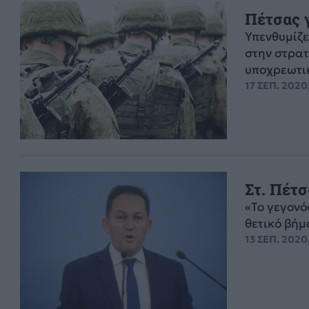
Πέτσας γ
Υπενθυμίζε
στην στρατ
υποχρεωτικ
17 ΣΕΠ. 2020
Στ. Πέτ
«Το γεγονός
θετικό βήμα
13 ΣΕΠ. 2020,