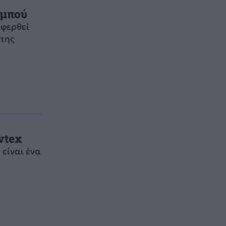
αμπού
αφερθεί
 της
vtex
 είναι ένα