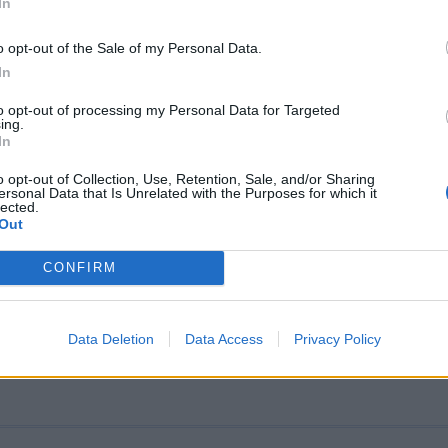
In
νική κυβέρνηση δε συζητά την αποστρατιωτικοποίησ
o opt-out of the Sale of my Personal Data.
αθάρισε ο κυβερνητικός εκπρόσωπος Στέλιος Πέτσας.
In
, 10:11
to opt-out of processing my Personal Data for Targeted
ing.
In
o opt-out of Collection, Use, Retention, Sale, and/or Sharing
ersonal Data that Is Unrelated with the Purposes for which it
lected.
ση: Δεν τίθεται θέμα αποστρατικοποίηση
Out
ών νησιών
CONFIRM
ς πρόσθεσε επίσης ότι «η συμφωνία αποδεικνύει ότι η
 της κυβέρνησης σε επιχειρησιακό και διπλωματικό 
Data Deletion
Data Access
Privacy Policy
, 13:14