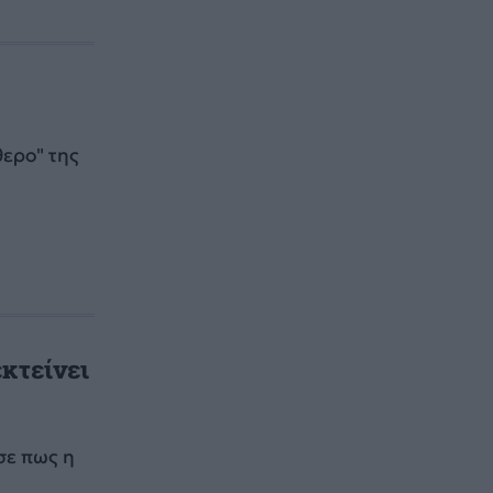
θερο" της
κτείνει
σε πως η