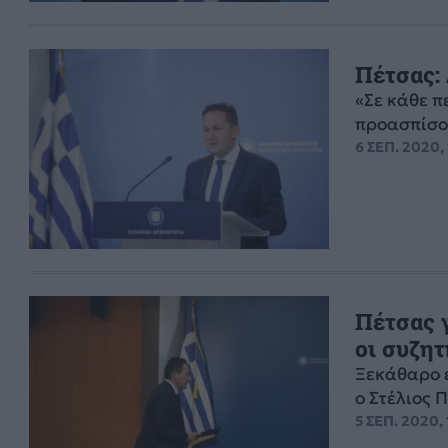
Πέτσας: 
«Σε κάθε π
προασπίσου
6 ΣΕΠ. 2020,
Πέτσας γ
οι συζητ
Ξεκάθαρο ε
ο Στέλιος 
5 ΣΕΠ. 2020, 