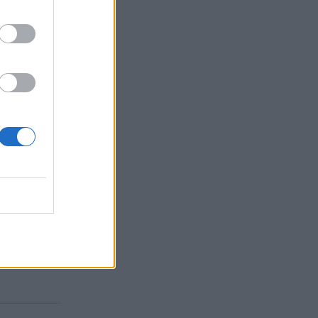
η των
ς
επίπεδο,