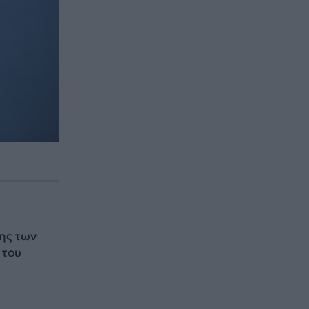
ο
ης των
 του