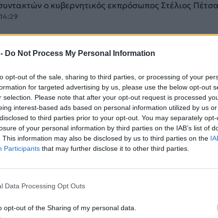
συντακτών ο κυβερνητικός εκπρόσωπος Στέλιος Πέτσα
 14:29
 -
Do Not Process My Personal Information
to opt-out of the sale, sharing to third parties, or processing of your per
 Με απόφαση Μητσοτάκη δεν θα γίνουν
formation for targeted advertising by us, please use the below opt-out s
r selection. Please note that after your opt-out request is processed y
εις στις 28 Οκτωβρίου
eing interest-based ads based on personal information utilized by us or
ιωτικές, ούτε μαθητικές παρελάσεις η φετινή 28η Οκ
disclosed to third parties prior to your opt-out. You may separately opt-
 κατά τη διάρκεια του briefing ο Στέλιος Πέτσας.
losure of your personal information by third parties on the IAB’s list of
 13:26
. This information may also be disclosed by us to third parties on the
IA
Participants
that may further disclose it to other third parties.
l Data Processing Opt Outs
υβέρνηση δεν συζητά αποστρατιωτικοπο
o opt-out of the Sharing of my personal data.