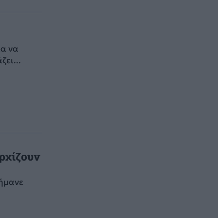
ια να
ει...
αρχίζουν
σήμανε