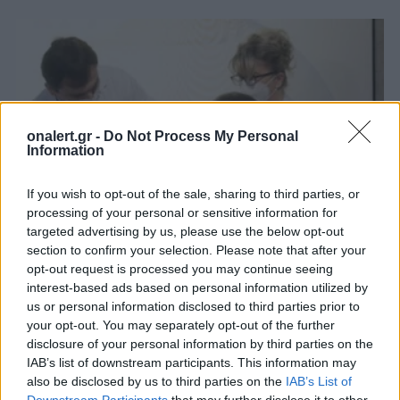
onalert.gr -
Do Not Process My Personal
Information
If you wish to opt-out of the sale, sharing to third parties, or
processing of your personal or sensitive information for
targeted advertising by us, please use the below opt-out
section to confirm your selection. Please note that after your
opt-out request is processed you may continue seeing
Ξεκινά σε όλη την ΕΕ η εκστρατεία
interest-based ads based on personal information utilized by
εμβολιασμού κατά του κορονοϊού
us or personal information disclosed to third parties prior to
your opt-out. You may separately opt-out of the further
Πριν από την ΕΕ, πολλές άλλες χώρες άρχισαν
disclosure of your personal information by third parties on the
την εκστρατεία εμβολιασμού των πολιτών τους
IAB’s list of downstream participants. This information may
κατά της Covid-19, που έχει στοιχίσει...
also be disclosed by us to third parties on the
IAB’s List of
27 ΔΕΚ. 2020, 09:27
Downstream Participants
that may further disclose it to other