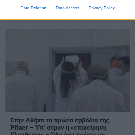
κορονοϊό SARS-CoV-2 που ξεκινά σήμερα. 1....
Data Deletion
Data Access
Privacy Policy
27 ΔΕΚ. 2020, 09:15
Στην Αθήνα τα πρώτα εμβόλια της
Pfizer – Υπ’ ατμόν η «επιχείρηση
Ελευθερία» – Όλα όσα πρέπει να