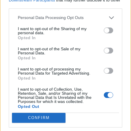
third parties.
Personal Data Processing Opt Outs
I want to opt-out of the Sharing of my
personal data.
Opted In
I want to opt-out of the Sale of my
Personal Data.
Opted In
I want to opt-out of processing my
Personal Data for Targeted Advertising.
Opted In
I want to opt-out of Collection, Use,
Retention, Sale, and/or Sharing of my
Personal Data that Is Unrelated with the
Εμβόλιο κατά του κορονοϊού: 26
Purposes for which it was collected.
Opted Out
ερωτήσεις και απαντήσεις από τον
ΕΟΔΥ
CONFIRM
Είκοσι έξι ερωτήσεις και απαντήσεις από τον
ΕΟΔΥ σχετικά με τον εμβολιασμό για τον