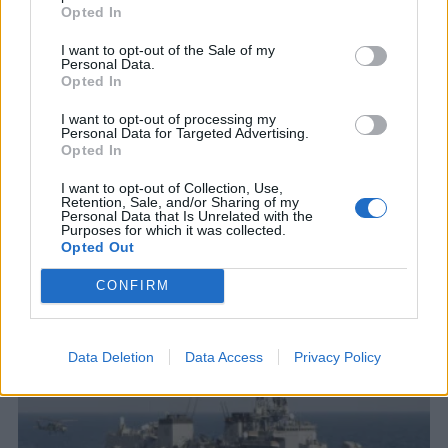
Opted In
I want to opt-out of the Sale of my
Personal Data.
Opted In
Ταϊβάν: Επίδειξη ισχύος των ΗΠΑ στο
I want to opt-out of processing my
Personal Data for Targeted Advertising.
“μαλακό υπογάστριο” της Κίνας
Opted In
Η Κίνα που θεωρεί την Ταϊβάν ως μία κινεζική
I want to opt-out of Collection, Use,
περιοχή, έχει εκνευριστεί από την ενίσχυση της
Retention, Sale, and/or Sharing of my
υποστήριξης που της προσφέρει...
Personal Data that Is Unrelated with the
Purposes for which it was collected.
24 ΑΠΡ. 2020, 09:58
Opted Out
CONFIRM
Data Deletion
Data Access
Privacy Policy