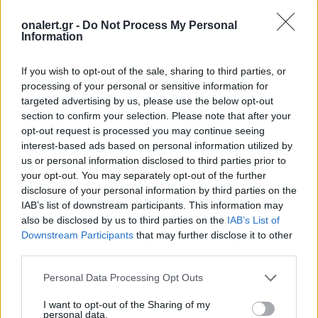
onalert.gr -
Do Not Process My Personal
Information
Admiral Kuznetsov: Το “καταραμένο”
αεροπλανοφόρο επιστρέφει στις
If you wish to opt-out of the sale, sharing to third parties, or
θάλασσες αναβαθμισμένο
processing of your personal or sensitive information for
Εκτός από την καταστροφική πυρκαγιά του
targeted advertising by us, please use the below opt-out
2019, το πλοίο έχει υποστεί αρκετά προβλήματα
section to confirm your selection. Please note that after your
opt-out request is processed you may continue seeing
και ατυχήματα.
interest-based ads based on personal information utilized by
25 ΑΠΡ. 2021, 08:33
us or personal information disclosed to third parties prior to
your opt-out. You may separately opt-out of the further
disclosure of your personal information by third parties on the
IAB’s list of downstream participants. This information may
also be disclosed by us to third parties on the
IAB’s List of
Downstream Participants
that may further disclose it to other
third parties.
Personal Data Processing Opt Outs
I want to opt-out of the Sharing of my
personal data.