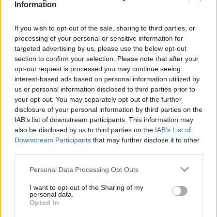
Information
If you wish to opt-out of the sale, sharing to third parties, or
processing of your personal or sensitive information for
targeted advertising by us, please use the below opt-out
section to confirm your selection. Please note that after your
opt-out request is processed you may continue seeing
interest-based ads based on personal information utilized by
us or personal information disclosed to third parties prior to
your opt-out. You may separately opt-out of the further
disclosure of your personal information by third parties on the
IAB’s list of downstream participants. This information may
also be disclosed by us to third parties on the
IAB’s List of
Βόρεια Κορέα: Έκανε προσομοίωση
Downstream Participants
that may further disclose it to other
τακτικού πυρηνικού πλήγματος με
third parties.
πυραύλους cruise
Personal Data Processing Opt Outs
Η Βόρεια Κορέα διεξήγαγε χθες Σάββατο νέα
άσκηση με την οποία προσομοίωσε «επίθεση με
I want to opt-out of the Sharing of my
τακτικά πυρηνικά όπλα», με ψεύτικες κεφαλές.
personal data.
Opted In
3 ΣΕΠ. 2023, 09:11