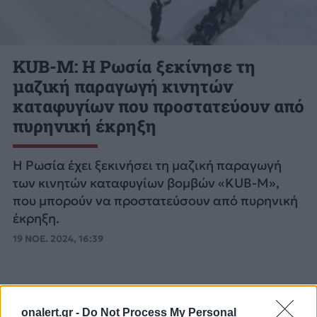
KUB-M: Η Ρωσία ξεκίνησε τη
μαζική παραγωγή κινητών
καταφυγίων που προστατεύουν από
πυρηνική έκρηξη
Η Ρωσία έχει ξεκινήσει τη μαζική παραγωγή
των κινητών καταφυγίων βομβών «KUB-M»,
που μπορούν να προστατεύσουν από πυρηνική
έκρηξη.
19 ΝΟΕ. 2024, 16:39
onalert.gr -
Do Not Process My Personal