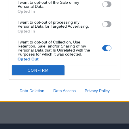
I want to opt-out of the Sale of my
Personal Data.
ΣΕΛΙΔΑ
1
ΑΠΟ
1
Opted In
I want to opt-out of processing my
ΔΙΑΦΗΜΙΣΗ
Personal Data for Targeted Advertising.
Opted In
I want to opt-out of Collection, Use,
Retention, Sale, and/or Sharing of my
Personal Data that Is Unrelated with the
Purposes for which it was collected.
Opted Out
CONFIRM
Data Deletion
Data Access
Privacy Policy