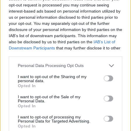
opt-out request is processed you may continue seeing
interest-based ads based on personal information utilized by
us or personal information disclosed to third parties prior to
your opt-out. You may separately opt-out of the further
disclosure of your personal information by third parties on the
IAB’s list of downstream participants. This information may
also be disclosed by us to third parties on the
IAB’s List of
SSN(X): Το Πολεμικό Ναυτικό των
Downstream Participants
that may further disclose it to other
ΗΠΑ αναβάλλει για μια δεκαετία την
third parties.
κατασκευή των πυρηνικών
Personal Data Processing Opt Outs
επιθετικών υποβρυχίων νέας γενιάς
Το Πολεμικό Ναυτικό των ΗΠΑ αποφάσισε να
I want to opt-out of the Sharing of my
personal data.
καθυστερήσει, για περίπου μια δεκαετία, την
Opted In
έναρξη της κατασκευής των πυρηνοκίνητων
επιθετικών υποβρυχίων...
I want to opt-out of the Sale of my
19 ΜΑΡ. 2024, 12:51
Personal Data.
Opted In
I want to opt-out of processing my
Personal Data for Targeted Advertising.
Opted In