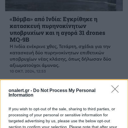
«Βόμβα» από Ινδία: Εγκρίθηκε η
κατασκευή πυρηνοκίνητων
υποβρυχίων και η αγορά 31 drones
MQ-9B
Η Ινδία ενέκρινε χθες, Τετάρτη, σχέδια για την
κατασκευή δύο πυρηνοκίνητων επιθετικών
υποβρυχίων νέας κλάσης, όπως δήλωσαν δύο
αξιωματούχοι άμυνας.
10 ΟΚΤ. 2024, 12:53
onalert.gr -
Do Not Process My Personal
Information
If you wish to opt-out of the sale, sharing to third parties, or
processing of your personal or sensitive information for
targeted advertising by us, please use the below opt-out
section to confirm your selection. Please note that after your