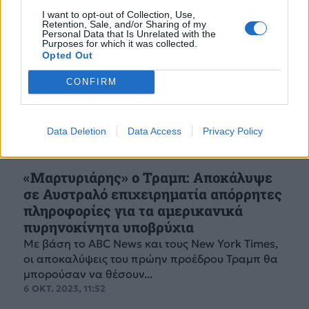
I want to opt-out of Collection, Use,
Retention, Sale, and/or Sharing of my
Personal Data that Is Unrelated with the
Purposes for which it was collected.
Opted Out
CONFIRM
Data Deletion
Data Access
Privacy Policy
«Μαρτυριάρης» ο Τραμπ: Αποκάλυψε
σε Αυστραλό επιχειρηματία απόρρητες
πληροφορίες για τα αμερικανικά
πυρηνοκίνητα υποβρύχια
Με βάση το ABC News και τους New York Times,
οι αποκαλύψεις του πρώην προέδρου Τραμπ θα
μπορούσαν να θέσουν...
6 ΟΚΤ. 2023, 11:52