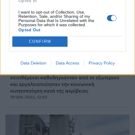
Opted In
I want to opt-out of Collection, Use,
Retention, Sale, and/or Sharing of my
Personal Data that Is Unrelated with the
Purposes for which it was collected.
Opted Out
CONFIRM
Καζακστάν: Ολοκληρώθηκε η
αποχώρηση των στρατευμάτων
Ρωσίας και συμμάχων της
Data Deletion
Data Access
Privacy Policy
Η εξουσία στο Καζακστάν υποστήριξε πως οι
επιτιθέμενοι καθοδηγούνταν από το εξωτερικό
και εργαλειοποίησαν την κοινωνική
κινητοποίηση κατά της ακρίβειας
19 ΙΑΝ. 2022, 12:03