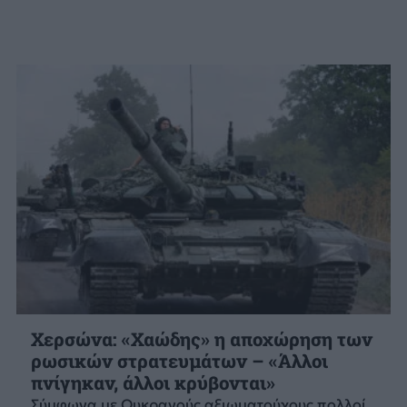
Χερσώνα: «Χαώδης» η αποχώρηση των
ρωσικών στρατευμάτων – «Άλλοι
πνίγηκαν, άλλοι κρύβονται»
Σύμφωνα με Ουκρανούς αξιωματούχους πολλοί