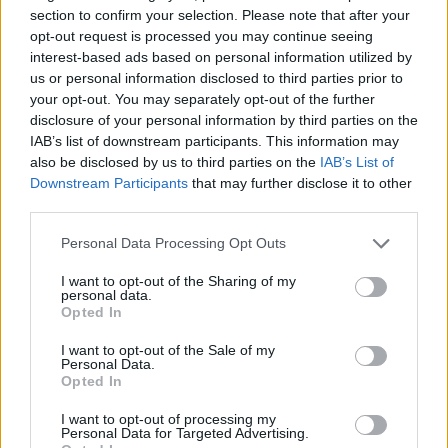
section to confirm your selection. Please note that after your
opt-out request is processed you may continue seeing
interest-based ads based on personal information utilized by
us or personal information disclosed to third parties prior to
Ουκρανία: 76 ρωσικές BTG μάχονται
your opt-out. You may separately opt-out of the further
στο Ντονμπάς – Ποιοι είναι οι στόχοι
disclosure of your personal information by third parties on the
της νέας επίθεσης
IAB’s list of downstream participants. This information may
also be disclosed by us to third parties on the
IAB’s List of
Στο Ντονμπάς και τη νοτιοανατολική Ουκρανία
Downstream Participants
that may further disclose it to other
υπάρχουν 76 ρωσικές BTG (Battalion Tactical
third parties.
Groups), δήλωσε ανώτερος αξιωματούχος του
αμερικανικού υπουργείου Άμυνας.
Personal Data Processing Opt Outs
19 ΑΠΡ. 2022, 17:35
I want to opt-out of the Sharing of my
personal data.
Opted In
I want to opt-out of the Sale of my
Personal Data.
Opted In
I want to opt-out of processing my
Personal Data for Targeted Advertising.