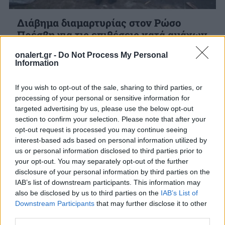
Διάβημα διαμαρτυρίας στον Ρώσο
Πρέσβη για τις επιθέσεις κατά αμάχων
– Νέα θρασύτατη ανακοίνωση από την
onalert.gr -
Do Not Process My Personal
Πρεσβεία
Information
Το υπουργείο Εξωτερικών εκφράζει τον
αποτροπιασμό του για τις απρόκλητες
If you wish to opt-out of the sale, sharing to third parties, or
στρατιωτικές επιθέσεις στα χωριά Σαρτανά και
processing of your personal or sensitive information for
Μπουγά και καλεί τη...
targeted advertising by us, please use the below opt-out
27 ΦΕΒ. 2022, 13:51
section to confirm your selection. Please note that after your
opt-out request is processed you may continue seeing
interest-based ads based on personal information utilized by
us or personal information disclosed to third parties prior to
your opt-out. You may separately opt-out of the further
disclosure of your personal information by third parties on the
IAB’s list of downstream participants. This information may
also be disclosed by us to third parties on the
IAB’s List of
Downstream Participants
that may further disclose it to other
third parties.