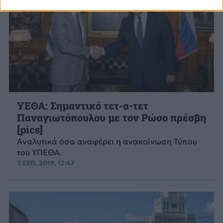
ΥΕΘΑ: Σημαντικό τετ-α-τετ
Παναγιωτόπουλου με τον Ρώσο πρέσβη
[pics]
Αναλυτικά όσα αναφέρει η ανακοίνωση Τύπου
του ΥΠΕΘΑ.
3 ΣΕΠ. 2019, 12:47