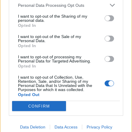
Personal Data Processing Opt Outs
I want to opt-out of the Sharing of my
personal data.
Opted In
I want to opt-out of the Sale of my
Συνάντηση Ν. Δένδια με τον Ρώσο
Personal Data.
Opted In
πρέσβη – Στο επίκεντρο η Αν.
Μεσόγειος
I want to opt-out of processing my
Personal Data for Targeted Advertising.
Συνάντηση με τον πρέσβη της Ρωσίας στην
Opted In
Ελλάδα, Αντρέι Μάσλοφ, πραγματοποίησε
νωρίτερα σήμερα ο υπουργός Εξωτερικών, Νίκος
I want to opt-out of Collection, Use,
Retention, Sale, and/or Sharing of my
Δένδιας.
Personal Data that Is Unrelated with the
9 ΣΕΠ. 2020, 14:19
Purposes for which it was collected.
Opted Out
CONFIRM
Data Deletion
Data Access
Privacy Policy