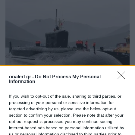
onalert.gr -
Do Not Process My Personal
Information
Ρωσία: Ανησυχία για τα πυρηνοκίνητα
υποβρύχια Borei-A του Στόλου του
If you wish to opt-out of the sale, sharing to third parties, or
Ειρηνικού που σταθμεύουν στο
processing of your personal or sensitive information for
επίκεντρο του σεισμού των 8,8 Ρίχτερ
targeted advertising by us, please use the below opt-out
Τα Borei-A θεωρούνται το «καμάρι» του Ρωσικού
section to confirm your selection. Please note that after your
Στόλου και αποτελούν την τέταρτη γενιά
opt-out request is processed you may continue seeing
πυρηνοκίνητων υποβρυχίων της Ρωσίας.
interest-based ads based on personal information utilized by
us or personal information disclosed to third parties prior to
30 ΙΟΥΛ. 2025, 11:49