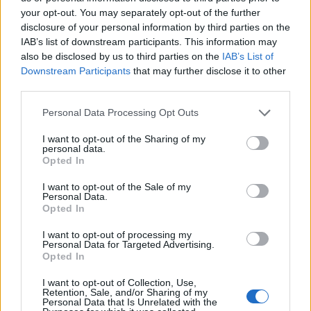
your opt-out. You may separately opt-out of the further
disclosure of your personal information by third parties on the
IAB’s list of downstream participants. This information may
also be disclosed by us to third parties on the
IAB’s List of
Downstream Participants
that may further disclose it to other
third parties.
Personal Data Processing Opt Outs
I want to opt-out of the Sharing of my
personal data.
Opted In
I want to opt-out of the Sale of my
Personal Data.
Opted In
I want to opt-out of processing my
Personal Data for Targeted Advertising.
Σεισμός 8,8 Ρίχτερ στη Ρωσία:
Opted In
Τουλάχιστον 30 μετασεισμοί –
Ειδοποιήσεις για τσουνάμι [vids]
I want to opt-out of Collection, Use,
Retention, Sale, and/or Sharing of my
Ο σεισμός 8,7-8,8 βαθμών προκάλεσε την
Personal Data that Is Unrelated with the