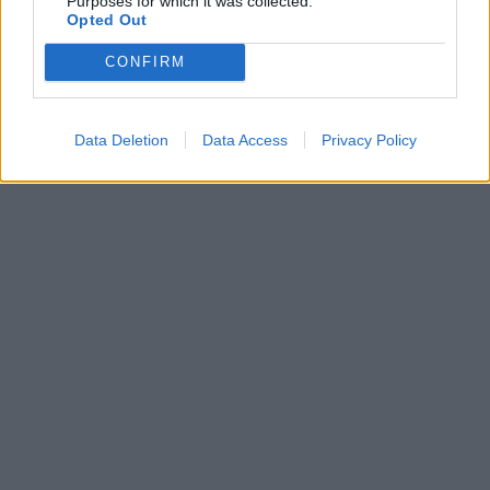
Purposes for which it was collected.
κήρυξη συναγερμού σε πολλές χώρες του
Opted Out
Ειρηνικού καθώς προκάλεσε τσουνάμι.
30 ΙΟΥΛ. 2025, 10:28
CONFIRM
ΣΕΛΙΔΑ
1
ΑΠΟ
1
Data Deletion
Data Access
Privacy Policy
ΔΙΑΦΗΜΙΣΗ