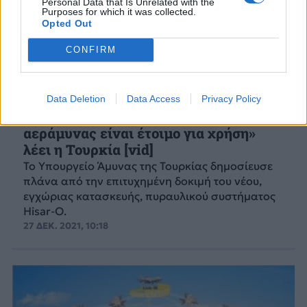
Personal Data that Is Unrelated with the
Purposes for which it was collected.
Opted Out
CONFIRM
Data Deletion
Data Access
Privacy Policy
Hisar-O: «Το νέο πυραυλικό σύστημα
αεράμυνας είναι έτοιμο για χρήση»
λέει η Τουρκία [vid]
Το Υπουργείο Άμυνας της Τουρκίας δημοσίευσε
πλάνα από την επιτυχημένη δοκιμή του νέου,
εγχώριας κατασκευής, πυραυλικού συστήματος
Hisar-O.
27 ΔΕΚ. 2021, 10:18