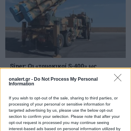
Siper: Οι «τουρκικοί S-400» ως
διπλωματικό και πολιτικό «εργαλείο»
του Ερντογάν
onalert.gr -
Do Not Process My Personal
Information
Η επιτυχημένη δοκιμή του νέου πυραυλικού
συστήματος αεροπορικής άμυνας μεγάλης
If you wish to opt-out of the sale, sharing to third parties, or
εμβέλειας τύπου Siper τον περασμένο Νοέμβριο
processing of your personal or sensitive information for
έφερε πολλά «χαμόγελα» στην...
targeted advertising by us, please use the below opt-out
14 ΦΕΒ. 2022, 04:38
section to confirm your selection. Please note that after your
opt-out request is processed you may continue seeing
interest-based ads based on personal information utilized by