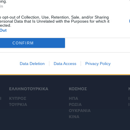
ing.
In
o opt-out of Collection, Use, Retention, Sale, and/or Sharing
ΣΕΛΙ
ersonal Data that Is Unrelated with the Purposes for which it
lected.
Out
CONFIRM
Data Deletion
Data Access
Privacy Policy
ΕΛΛΗΝΟΤΟΥΡΚΙΚΑ
ΚΟΣΜΟΣ
Ι
ΚΥΠΡΟΣ
ΗΠΑ
Ι
ΤΟΥΡΚΙΑ
ΡΩΣΙΑ
ΟΥΚΡΑΝΙΑ
ΚΙΝΑ