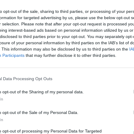
to opt-out of the sale, sharing to third parties, or processing of your per
formation for targeted advertising by us, please use the below opt-out s
r selection. Please note that after your opt-out request is processed y
eing interest-based ads based on personal information utilized by us or
disclosed to third parties prior to your opt-out. You may separately opt-
losure of your personal information by third parties on the IAB’s list of
. This information may also be disclosed by us to third parties on the
IA
Participants
that may further disclose it to other third parties.
l Data Processing Opt Outs
ίνγκ: “Να ανοίξουμε νέο κεφάλαιο στη
o opt-out of the Sharing of my personal data.
ική σχέση Ελλάδας-Κίνας”
In
ο Κινέζος Πρόεδρος κατά την άφιξή του στην Ελλάδα.
, 08:56
o opt-out of the Sale of my Personal Data.
In
to opt-out of processing my Personal Data for Targeted