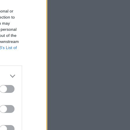
sonal or
ection to
ou may
 personal
out of the
 downstream
B’s List of