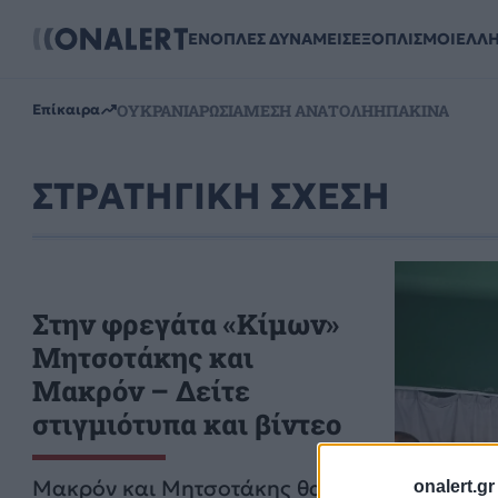
ΕΝΟΠΛΕΣ ΔΥΝΑΜΕΙΣ
ΕΞΟΠΛΙΣΜΟΙ
ΕΛΛ
ΟΥΚΡΑΝΙΑ
ΡΩΣΙΑ
ΜΕΣΗ ΑΝΑΤΟΛΗ
ΗΠΑ
ΚΙΝΑ
Επίκαιρα
ΣΤΡΑΤΗΓΙΚΗ ΣΧΕΣΗ
Στην φρεγάτα «Κίμων»
Μητσοτάκης και
Μακρόν – Δείτε
στιγμιότυπα και βίντεο
Μακρόν και Μητσοτάκης θα
onalert.gr