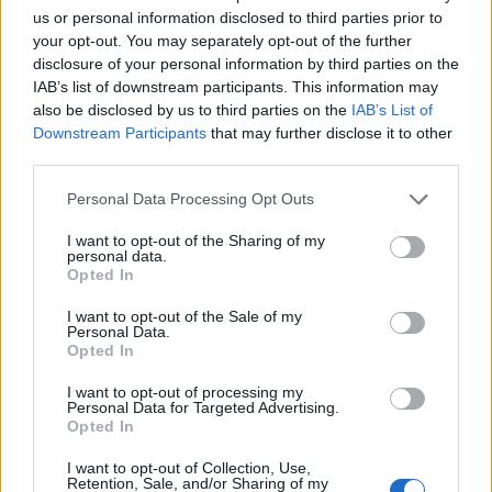
us or personal information disclosed to third parties prior to
your opt-out. You may separately opt-out of the further
disclosure of your personal information by third parties on the
IAB’s list of downstream participants. This information may
also be disclosed by us to third parties on the
IAB’s List of
Downstream Participants
that may further disclose it to other
third parties.
Personal Data Processing Opt Outs
I want to opt-out of the Sharing of my
personal data.
Opted In
Α/ΓΕΣ: Η αφιέρωση του Αλκιβιάδη
I want to opt-out of the Sale of my
Στεφανή στους τετράποδους κομμάντο
Personal Data.
του ΣΞ
Opted In
Με αφορμή την Παγκόσμια Ημέρα Ζώων.
I want to opt-out of processing my
4 ΟΚΤ. 2018, 22:52
Personal Data for Targeted Advertising.
Opted In
I want to opt-out of Collection, Use,
Retention, Sale, and/or Sharing of my