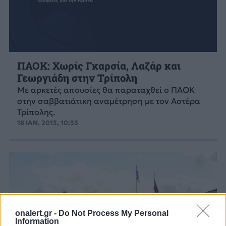
ΠΑΟΚ: Χωρίς Γκαρσία, Λαζάρ και
Γεωργιάδη στην Τρίπολη
Με αρκετές απουσίες θα παραταχθεί ο ΠΑΟΚ
στην σαββατιάτικη αναμέτρηση με τον Αστέρα
Τρίπολης.
18 ΙΑΝ. 2013, 10:35
onalert.gr -
Do Not Process My Personal
Information