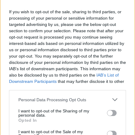
If you wish to opt-out of the sale, sharing to third parties, or
processing of your personal or sensitive information for
targeted advertising by us, please use the below opt-out
section to confirm your selection. Please note that after your
opt-out request is processed you may continue seeing
interest-based ads based on personal information utilized by
Η πρώτη διακλαδική ορκομωσία
us or personal information disclosed to third parties prior to
νεοσυλλεκτων στην Τρίπολη
your opt-out. You may separately opt-out of the further
Πραγματοποιήθηκε στις εγκαταστάσεις του
disclosure of your personal information by third parties on the
Διακλαδικού Κέντρου Εκπαίδευσης
IAB’s list of downstream participants. This information may
Νεοσυλλέκτων, στην 124 Πτέρυγα Βασικής
also be disclosed by us to third parties on the
IAB’s List of
Εκπαίδευσης (124 ΠΒΕ) στην Τρίπολη, η πρώτη
Downstream Participants
that may further disclose it to other
διακλαδική...
third parties.
7 ΔΕΚ. 2012, 22:38
Personal Data Processing Opt Outs
I want to opt-out of the Sharing of my
personal data.
Opted In
ΔΙΑΦΗΜΙΣΗ
I want to opt-out of the Sale of my