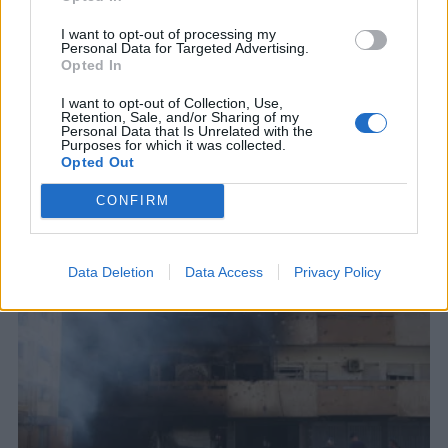
I want to opt-out of processing my
Personal Data for Targeted Advertising.
Opted In
Λιβύη: Τουλάχιστον 2 νεκροί σε
πλήγματα με UAVs [vid]
I want to opt-out of Collection, Use,
Retention, Sale, and/or Sharing of my
«Αεροπορικά πλήγματα με drones έβαλαν στο
Personal Data that Is Unrelated with the
Purposes for which it was collected.
στόχαστρο εγκαταστάσεις στο λιμάνι αλ Μάγια
Opted Out
κοντά στη Ζαουίγια για δεύτερη συνεχόμενη
ημέρα», ανέφερε...
CONFIRM
29 ΜΑΙ. 2023, 05:08
Data Deletion
Data Access
Privacy Policy