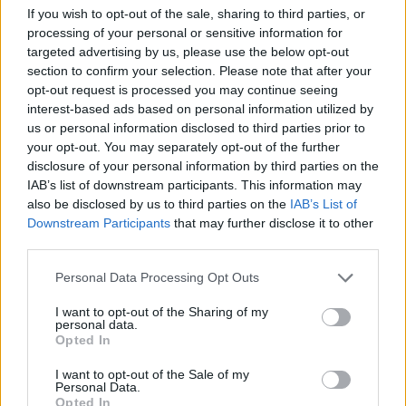
Λιβύη: Νύχτα μαχών ανάμεσα σε
If you wish to opt-out of the sale, sharing to third parties, or
ένοπλες ομάδες στην Τρίπολη
processing of your personal or sensitive information for
targeted advertising by us, please use the below opt-out
Πυρά ακούστηκαν στις 03:00 [τοπική ώρα·
section to confirm your selection. Please note that after your
04:00 ώρα Ελλάδας], ακολουθούμενα από
opt-out request is processed you may continue seeing
σειρήνες ασθενοφόρων, διαπίστωσε
interest-based ads based on personal information utilized by
δημοσιογράφος του Γαλλικού Πρακτορείου στην
us or personal information disclosed to third parties prior to
Λιβύη.
your opt-out. You may separately opt-out of the further
30 ΜΑΙ. 2023, 05:09
disclosure of your personal information by third parties on the
IAB’s list of downstream participants. This information may
also be disclosed by us to third parties on the
IAB’s List of
Downstream Participants
that may further disclose it to other
third parties.
Personal Data Processing Opt Outs
I want to opt-out of the Sharing of my
personal data.
Opted In
I want to opt-out of the Sale of my
Personal Data.
Opted In