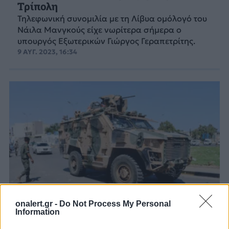
Τρίπολη
Τηλεφωνική συνομιλία με τη Λίβυα ομόλογό του
Νάιλα Μανγκούς είχε νωρίτερα σήμερα ο
υπουργός Εξωτερικών Γιώργος Γεραπετρίτης.
9 ΑΥΓ. 2023, 16:34
onalert.gr -
Do Not Process My Personal
Information