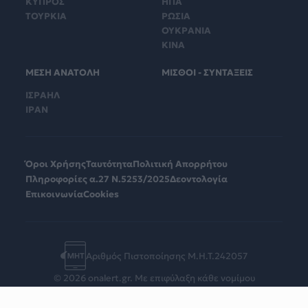
ΚΥΠΡΟΣ
ΗΠΑ
ΤΟΥΡΚΙΑ
ΡΩΣΙΑ
ΟΥΚΡΑΝΙΑ
ΚΙΝΑ
ΜΕΣΗ ΑΝΑΤΟΛΗ
ΜΙΣΘΟΙ - ΣΥΝΤΑΞΕΙΣ
ΙΣΡΑΗΛ
ΙΡΑΝ
Όροι Χρήσης
Ταυτότητα
Πολιτική Απορρήτου
Πληροφορίες α.27 Ν.5253/2025
Δεοντολογία
Επικοινωνία
Cookies
Αριθμός Πιστοποίησης Μ.Η.Τ.242057
© 2026 onalert.gr. Με επιφύλαξη κάθε νομίμου
δικαιώματος.