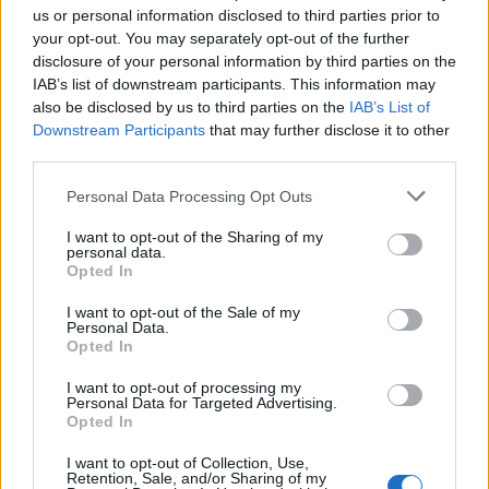
us or personal information disclosed to third parties prior to
your opt-out. You may separately opt-out of the further
disclosure of your personal information by third parties on the
IAB’s list of downstream participants. This information may
also be disclosed by us to third parties on the
IAB’s List of
Ο Τσάβες δίνει μάχη
Downstream Participants
that may further disclose it to other
Ο πρόεδρος της Βενεζουέλας, Ούγκο Τσάβες,
third parties.
υποβλήθηκε σε χημειοθεραπεία για τον καρκίνο
από τον οποίο πάσχει και έχει ανεβασμένο
Personal Data Processing Opt Outs
«ηθικό»,...
2 ΜΑΡ. 2013, 09:30
I want to opt-out of the Sharing of my
personal data.
Opted In
I want to opt-out of the Sale of my
Personal Data.
Opted In
I want to opt-out of processing my
Personal Data for Targeted Advertising.
Opted In
I want to opt-out of Collection, Use,
Retention, Sale, and/or Sharing of my