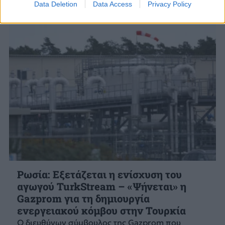
Data Deletion
Data Access
Privacy Policy
Ρωσία: Εξετάζεται η ενίσχυση του
αγωγού TurkStream – «Ψήνεται» η
Gazprom για τη δημιουργία
ενεργειακού κόμβου στην Τουρκία
Ο διευθύνων σύμβουλος της Gazprom που