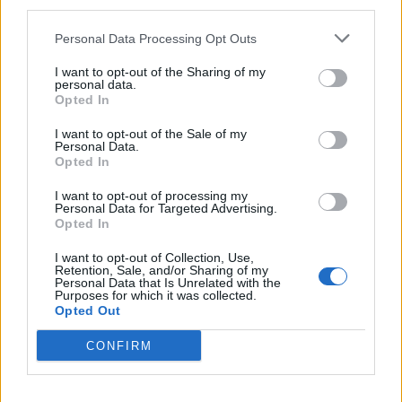
Stream
third parties.
Το Κρεμλίνο δήλωσε σήμερα ότι ο αγωγός
Personal Data Processing Opt Outs
φυσικού αερίου TurkStream δεν μπορεί να
αντικαταστήσει τους αγωγούς Nord Stream, που
I want to opt-out of the Sharing of my
έχουν...
personal data.
Opted In
13 ΟΚΤ. 2022, 17:47
I want to opt-out of the Sale of my
Personal Data.
Opted In
ΔΙΑΦΗΜΙΣΗ
I want to opt-out of processing my
Personal Data for Targeted Advertising.
Opted In
I want to opt-out of Collection, Use,
Retention, Sale, and/or Sharing of my
Personal Data that Is Unrelated with the
Purposes for which it was collected.
Opted Out
CONFIRM