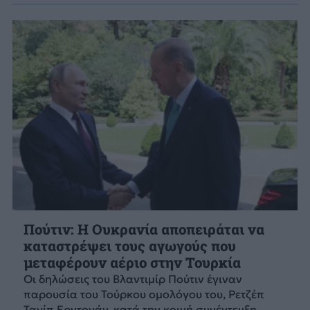
Πούτιν: Η Ουκρανία αποπειράται να
καταστρέψει τους αγωγούς που
μεταφέρουν αέριο στην Τουρκία
Οι δηλώσεις του Βλαντιμίρ Πούτιν έγιναν
παρουσία του Τούρκου ομολόγου του, Ρετζέπ
Ταγίπ Ερντογάν, κατά την κοινή συνέντευξη